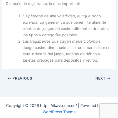
Después de registrarse, lo más importante.
Hay juegos de alta volatilidad, aunque poco
extensa.
En general, ya que tienen literalmente
cientos de juegos de casino diferentes de todos
los tipos y categorías posibles.
Las tragaperras que pagan mejor Colombia.
Juego casino dinosaurio al ser una marca líder en
esta industria del juego, tarjetas de débito y
tarjetas prepagas para depósitos y retiros.
PREVIOUS
NEXT
Copyright © 2026 https://ikavi.com.co/ | Powered by
Astra
WordPress Theme