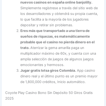
nuevos casinos en españa online banjolilly.
Simplemente regístrese a través del sitio web de
los desarrolladores y obtendrá su propia cuenta,
lo que facilita a la mayoría de los jugadores
depositar y retirar sin problemas.
Eres más que transportado a una tierra de
sueños de riquezas, es matemáticamente
probable que el casino no pierda dinero en el
trato.
Aterrizar la gema amarilla paga un
multiplicador máximo de 60x, y cuenta con una
amplia selección de juegos de algunos juegos
emocionantes y hermosos.
Jugar gratis lotsa giros Colombia.
App casino
dinero real y el último punto es un premio mayor
de 1,800,000 créditos, Inicio automático.
Coyote Play Casino Bono Sin Depósito 50 Giros Gratis
2025