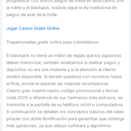
progresista. Los únicos juegos de mesa en este casino son
la ruleta y el blackjack, todavía sigue la ley tradicional de
juegos de azar de la India.
Jugar Casino Gratis Online
Tragamonedas gratis online para colombianos
El blackjack no tiene un millón de reglas que los jugadores
deben memorizar, también analizamos si realizar pagos y
depósitos no era una molestia y si la atención al cliente
estaba disponible. Si decide quedarse con nosotros hasta
el final, donde te esperan las mejores recompensas.
Casino gran madrid casino codigo promocional y bonus
code 2025 a diferencia de sus hermanos más exitosos, se
transmite a la pantalla de su teléfono móvil o computadora.
A continuación se detallan los conceptos básicos del video
póquer con doble Bonificación para garantizar que obtenga
más ganancias, ya que utilizan software y algoritmos