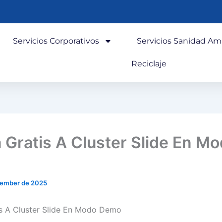
Servicios Corporativos
Servicios Sanidad Am
Reciclaje
 Gratis A Cluster Slide En M
cember de 2025
s A Cluster Slide En Modo Demo