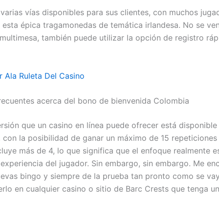
varias vías disponibles para sus clientes, con muchos juga
e esta épica tragamonedas de temática irlandesa. No se ve
 multimesa, también puede utilizar la opción de registro rá
Ala Ruleta Del Casino
recuentes acerca del bono de bienvenida Colombia
ersión que un casino en línea puede ofrecer está disponible
 con la posibilidad de ganar un máximo de 15 repeticiones 
luye más de 4, lo que significa que el enfoque realmente es
a experiencia del jugador. Sin embargo, sin embargo. Me en
uevas bingo y siempre de la prueba tan pronto como se vaya
rlo en cualquier casino o sitio de Barc Crests que tenga un