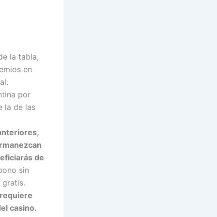
e la tabla,
remios en
al.
tina por
 la de las
anteriores,
permanezcan
eficiarás de
bono sin
gratis.
 requiere
el casino.