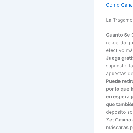
Como Ganarl
La Tragamo
Cuanto Se 
recuerda qu
efectivo más
Juega grati
supuesto, l
apuestas de
Puede retir
por lo que 
en espera p
que también
depósito son
Zet Casino 
máscaras pa