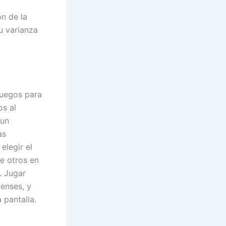
ón de la
u varianza
juegos para
os al
 un
as
elegir el
e otros en
. Jugar
denses, y
 pantalla.