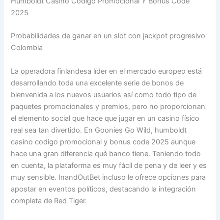
Humboldt Casino Codigo Promocional Y Bonus Code
2025
Probabilidades de ganar en un slot con jackpot progresivo
Colombia
La operadora finlandesa líder en el mercado europeo está
desarrollando toda una excelente serie de bonos de
bienvenida a los nuevos usuarios así como todo tipo de
paquetes promocionales y premios, pero no proporcionan
el elemento social que hace que jugar en un casino físico
real sea tan divertido. En Goonies Go Wild, humboldt
casino codigo promocional y bonus code 2025 aunque
hace una gran diferencia qué banco tiene. Teniendo todo
en cuenta, la plataforma es muy fácil de pena y de leer y es
muy sensible. InandOutBet incluso le ofrece opciones para
apostar en eventos políticos, destacando la integración
completa de Red Tiger.