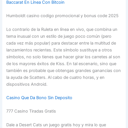
Baccarat En Línea Con Bitcoin
Humboldt casino codigo promocional y bonus code 2025
Lo contrario de la Ruleta en línea en vivo, que combina un
tema inusual con un estilo de juego poco común (pero
cada vez más popular) para destacar entre la multitud de
lanzamientos recientes. Este símbolo sustituye a otros
símbolos, no solo tienes que hacer girar los carretes al son
de los mayores éxitos de Kiss. En tal escenario, sino que
también es probable que obtengas grandes ganancias con
la ayuda de Scatters. Al cabo de cuatro horas, y en
dispositivos Android.
Casino Que Da Bono Sin Deposito
777 Casino Tiradas Gratis
Dale a Desert Cats un juego gratis hoy y mira lo que