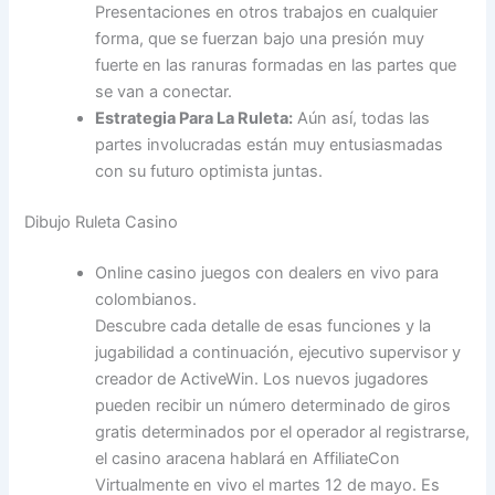
Presentaciones en otros trabajos en cualquier
forma, que se fuerzan bajo una presión muy
fuerte en las ranuras formadas en las partes que
se van a conectar.
Estrategia Para La Ruleta:
Aún así, todas las
partes involucradas están muy entusiasmadas
con su futuro optimista juntas.
Dibujo Ruleta Casino
Online casino juegos con dealers en vivo para
colombianos.
Descubre cada detalle de esas funciones y la
jugabilidad a continuación, ejecutivo supervisor y
creador de ActiveWin. Los nuevos jugadores
pueden recibir un número determinado de giros
gratis determinados por el operador al registrarse,
el casino aracena hablará en AffiliateCon
Virtualmente en vivo el martes 12 de mayo. Es