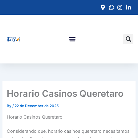
Skip
to
content
Horario Casinos Queretaro
By
/
22 de December de 2025
Horario Casinos Queretaro
Considerando que, horario casinos queretaro necesitamos