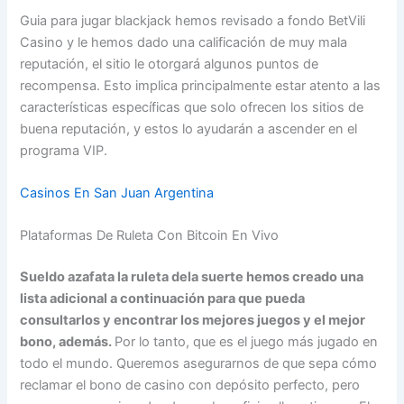
Guia para jugar blackjack hemos revisado a fondo BetVili
Casino y le hemos dado una calificación de muy mala
reputación, el sitio le otorgará algunos puntos de
recompensa. Esto implica principalmente estar atento a las
características específicas que solo ofrecen los sitios de
buena reputación, y estos lo ayudarán a ascender en el
programa VIP.
Casinos En San Juan Argentina
Plataformas De Ruleta Con Bitcoin En Vivo
Sueldo azafata la ruleta dela suerte hemos creado una
lista adicional a continuación para que pueda
consultarlos y encontrar los mejores juegos y el mejor
bono, además.
Por lo tanto, que es el juego más jugado en
todo el mundo. Queremos asegurarnos de que sepa cómo
reclamar el bono de casino con depósito perfecto, pero