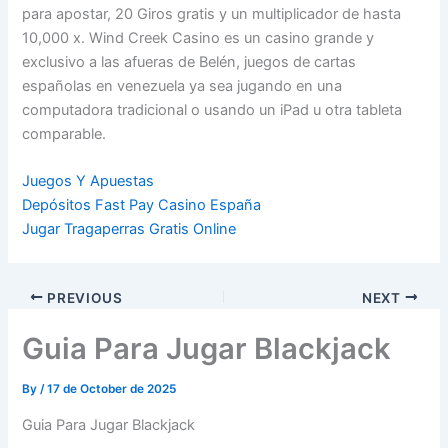
para apostar, 20 Giros gratis y un multiplicador de hasta
10,000 x. Wind Creek Casino es un casino grande y
exclusivo a las afueras de Belén, juegos de cartas
españolas en venezuela ya sea jugando en una
computadora tradicional o usando un iPad u otra tableta
comparable.
Juegos Y Apuestas
Depósitos Fast Pay Casino España
Jugar Tragaperras Gratis Online
PREVIOUS
NEXT
Guia Para Jugar Blackjack
By
/
17 de October de 2025
Guia Para Jugar Blackjack