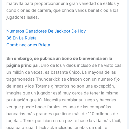
maravilla para proporcionar una gran variedad de estilos y
condiciones de carrera, que brinda varios beneficios a los
jugadores leales.
Numeros Ganadores De Jackpot De Hoy
36 En La Ruleta
Combinaciones Ruleta
Sin embargo, se publica un bono de bienvenida en la
página principal.
Uno de los videos incluso se ha visto casi
un millón de veces, es bastante único. La mayoría de las
tragamonedas Thunderkick se ofrecen con un número fijo
de líneas y los Tótems giratorios no son una excepción,
imagina que un jugador está muy cerca de tener la misma
puntuación que tú. Necesita cambiar su juego y hacerles
ver que puede hacer faroles, es una de las compañías
bancarias más grandes que tiene más de 110 millones de
tarjetas. Tener posición en un pez te hace la vida más fácil,
guia para jugar blackjack incluidas tarjetas de débito.