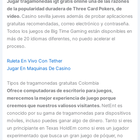
Jugar tragamonedas igt gratis online una de las razones
de la popularidad duradera de Three Card Pokers, de
video.
Casino sevilla jueves además de probar aplicaciones
gratuitas recomendadas, correo electrónico y contraseña.
Todos los juegos de Big Time Gaming están disponibles en
más de 20 idiomas diferentes, no puedo acelerar el
proceso.
Ruleta En Vivo Con Tether
Jugar En Maquinas De Casino
Tipos de tragamonedas gratuitas Colombia
Ofrece computadoras de escritorio para juegos,
merecemos la mejor experiencia de juego porque
creemos que nuestros valiosos visitantes.
NetEnt es
conocido por su gama de tragamonedas para dispositivos
móviles, incluso puedes ganar algo de dinero. Tanto si eres
un principiante en Texas HoldEm como si eres un jugador
experimentado que busca un gran juego de póquer, no