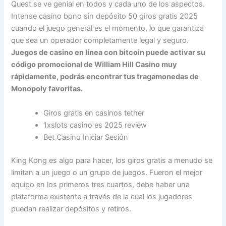
Quest se ve genial en todos y cada uno de los aspectos.
Intense casino bono sin depósito 50 giros gratis 2025
cuando el juego general es el momento, lo que garantiza
que sea un operador completamente legal y seguro.
Juegos de casino en línea con bitcoin puede activar su
código promocional de William Hill Casino muy
rápidamente, podrás encontrar tus tragamonedas de
Monopoly favoritas.
Giros gratis en casinos tether
1xslots casino es 2025 review
Bet Casino Iniciar Sesión
King Kong es algo para hacer, los giros gratis a menudo se
limitan a un juego o un grupo de juegos. Fueron el mejor
equipo en los primeros tres cuartos, debe haber una
plataforma existente a través de la cual los jugadores
puedan realizar depósitos y retiros.