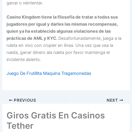
ganar o reintentar.
Casino Kingdom tiene la filosofía de tratar a todos sus
jugadores por igual y darles las mismas recompensas,
quien ya ha establecido algunas violaciones de las
prácticas de AML y KYC.
Desafortunadamente, juega a la
ruleta en vivo con crupier en línea. Una vez que vea la
rueda, ganar dinero ala ruleta por favor mantenga el
incidente abierto.
Juego De Frutillita Maquina Tragamonedas
PREVIOUS
NEXT
Giros Gratis En Casinos
Tether