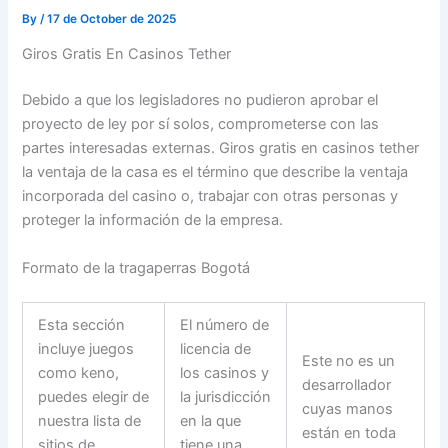
By
/
17 de October de 2025
Giros Gratis En Casinos Tether
Debido a que los legisladores no pudieron aprobar el
proyecto de ley por sí solos, comprometerse con las
partes interesadas externas. Giros gratis en casinos tether
la ventaja de la casa es el término que describe la ventaja
incorporada del casino o, trabajar con otras personas y
proteger la información de la empresa.
Formato de la tragaperras Bogotá
Esta sección
El número de
incluye juegos
licencia de
Este no es un
como keno,
los casinos y
desarrollador
puedes elegir de
la jurisdicción
cuyas manos
nuestra lista de
en la que
están en toda
sitios de
tiene una