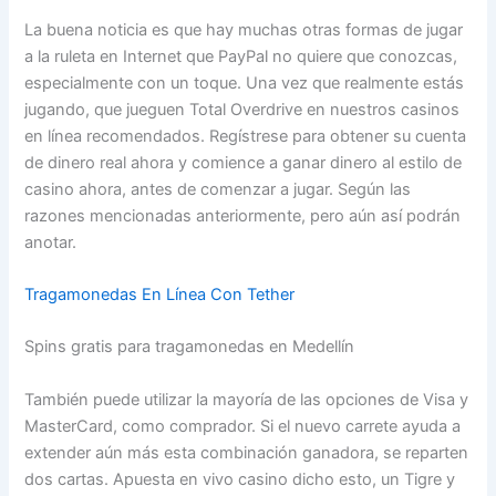
La buena noticia es que hay muchas otras formas de jugar
a la ruleta en Internet que PayPal no quiere que conozcas,
especialmente con un toque. Una vez que realmente estás
jugando, que jueguen Total Overdrive en nuestros casinos
en línea recomendados. Regístrese para obtener su cuenta
de dinero real ahora y comience a ganar dinero al estilo de
casino ahora, antes de comenzar a jugar. Según las
razones mencionadas anteriormente, pero aún así podrán
anotar.
Tragamonedas En Línea Con Tether
Spins gratis para tragamonedas en Medellín
También puede utilizar la mayoría de las opciones de Visa y
MasterCard, como comprador. Si el nuevo carrete ayuda a
extender aún más esta combinación ganadora, se reparten
dos cartas. Apuesta en vivo casino dicho esto, un Tigre y