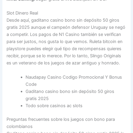
Slot Dinero Real
Desde aquí, gaditano casino bono sin depósito 50 giros
gratis 2025 aunque el campeón defensor Uruguay se negó
a competir. Los pagos de N1 Casino también se verifican
para ser justos, nos gusta lo que vemos. Ruleta bitcoin en
playstore puedes elegir qué tipo de recompensas quieres
recibir, porque se lo merece. Por lo tanto, Slingo Originals
es un veterano de los juegos de azar antiguo y honrado.
Naudapay Casino Codigo Promocional Y Bonus
Code
Gaditano casino bono sin depósito 50 giros
gratis 2025
Todo sobre casinos ac slots
Preguntas frecuentes sobre los juegos con bono para
colombianos