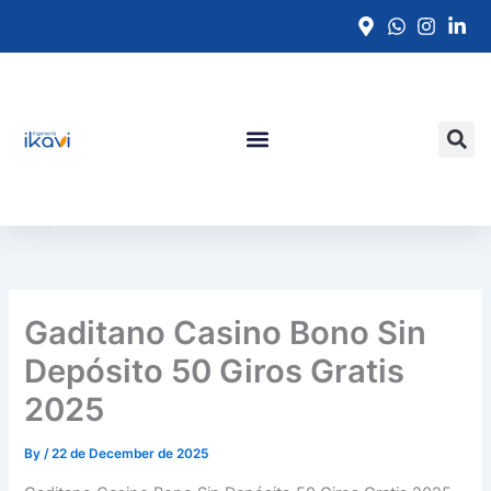
Skip
to
content
Gaditano Casino Bono Sin
Depósito 50 Giros Gratis
2025
By
/
22 de December de 2025