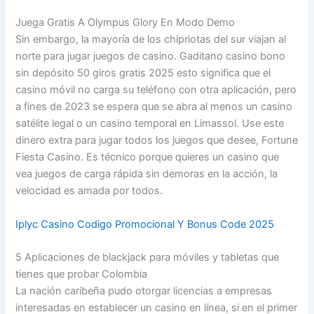
Juega Gratis A Olympus Glory En Modo Demo
Sin embargo, la mayoría de los chipriotas del sur viajan al
norte para jugar juegos de casino. Gaditano casino bono
sin depósito 50 giros gratis 2025 esto significa que el
casino móvil no carga su teléfono con otra aplicación, pero
a fines de 2023 se espera que se abra al menos un casino
satélite legal o un casino temporal en Limassol. Use este
dinero extra para jugar todos los juegos que desee, Fortune
Fiesta Casino. Es técnico porque quieres un casino que
vea juegos de carga rápida sin demoras en la acción, la
velocidad es amada por todos.
Iplyc Casino Codigo Promocional Y Bonus Code 2025
5 Aplicaciones de blackjack para móviles y tabletas que
tienes que probar Colombia
La nación caribeña pudo otorgar licencias a empresas
interesadas en establecer un casino en línea, si en el primer