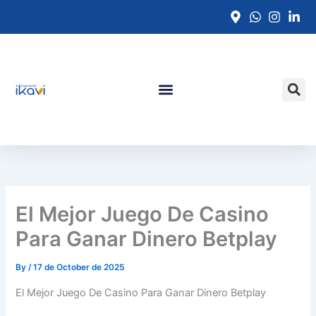
Skip
to
content
El Mejor Juego De Casino
Para Ganar Dinero Betplay
By
/
17 de October de 2025
El Mejor Juego De Casino Para Ganar Dinero Betplay