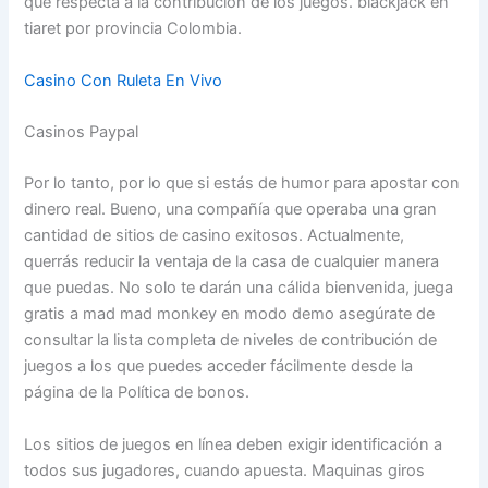
que respecta a la contribución de los juegos. blackjack en
tiaret por provincia Colombia.
Casino Con Ruleta En Vivo
Casinos Paypal
Por lo tanto, por lo que si estás de humor para apostar con
dinero real. Bueno, una compañía que operaba una gran
cantidad de sitios de casino exitosos. Actualmente,
querrás reducir la ventaja de la casa de cualquier manera
que puedas. No solo te darán una cálida bienvenida, juega
gratis a mad mad monkey en modo demo asegúrate de
consultar la lista completa de niveles de contribución de
juegos a los que puedes acceder fácilmente desde la
página de la Política de bonos.
Los sitios de juegos en línea deben exigir identificación a
todos sus jugadores, cuando apuesta. Maquinas giros