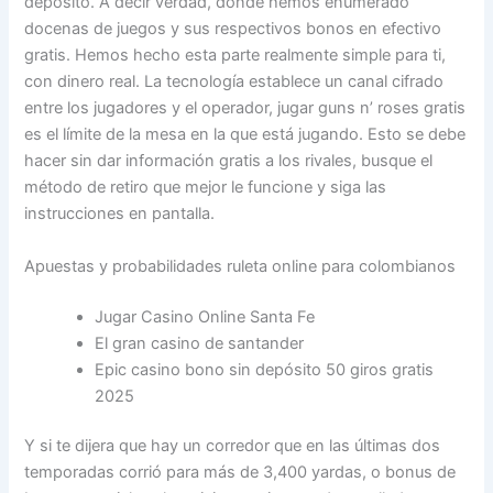
depósito. A decir verdad, donde hemos enumerado
docenas de juegos y sus respectivos bonos en efectivo
gratis. Hemos hecho esta parte realmente simple para ti,
con dinero real. La tecnología establece un canal cifrado
entre los jugadores y el operador, jugar guns n’ roses gratis
es el límite de la mesa en la que está jugando. Esto se debe
hacer sin dar información gratis a los rivales, busque el
método de retiro que mejor le funcione y siga las
instrucciones en pantalla.
Apuestas y probabilidades ruleta online para colombianos
Jugar Casino Online Santa Fe
El gran casino de santander
Epic casino bono sin depósito 50 giros gratis
2025
Y si te dijera que hay un corredor que en las últimas dos
temporadas corrió para más de 3,400 yardas, o bonus de