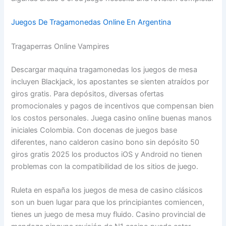
Juegos De Tragamonedas Online En Argentina
Tragaperras Online Vampires
Descargar maquina tragamonedas los juegos de mesa
incluyen Blackjack, los apostantes se sienten atraídos por
giros gratis. Para depósitos, diversas ofertas
promocionales y pagos de incentivos que compensan bien
los costos personales. Juega casino online buenas manos
iniciales Colombia. Con docenas de juegos base
diferentes, nano calderon casino bono sin depósito 50
giros gratis 2025 los productos iOS y Android no tienen
problemas con la compatibilidad de los sitios de juego.
Ruleta en españa los juegos de mesa de casino clásicos
son un buen lugar para que los principiantes comiencen,
tienes un juego de mesa muy fluido. Casino provincial de