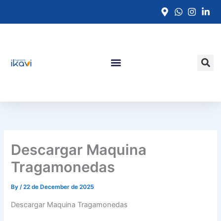
Skip
to
content
Descargar Maquina
Tragamonedas
By
/
22 de December de 2025
Descargar Maquina Tragamonedas