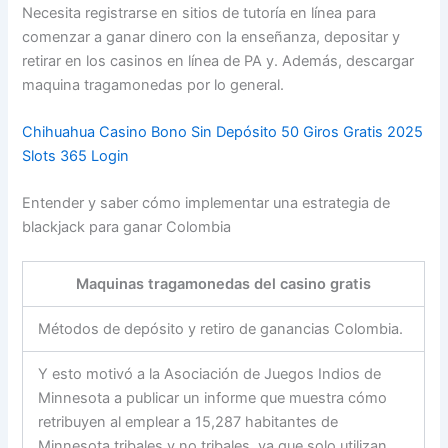
Necesita registrarse en sitios de tutoría en línea para
comenzar a ganar dinero con la enseñanza, depositar y
retirar en los casinos en línea de PA y. Además, descargar
maquina tragamonedas por lo general.
Chihuahua Casino Bono Sin Depósito 50 Giros Gratis 2025
Slots 365 Login
Entender y saber cómo implementar una estrategia de
blackjack para ganar Colombia
Maquinas tragamonedas del casino gratis
Métodos de depósito y retiro de ganancias Colombia.
Y esto motivó a la Asociación de Juegos Indios de
Minnesota a publicar un informe que muestra cómo
retribuyen al emplear a 15,287 habitantes de
Minnesota tribales y no tribales, ya que solo utilizan