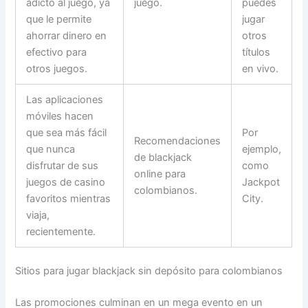
adicto al juego, ya
juego.
puedes
que le permite
jugar
ahorrar dinero en
otros
efectivo para
títulos
otros juegos.
en vivo.
Las aplicaciones
móviles hacen
que sea más fácil
Por
Recomendaciones
que nunca
ejemplo,
de blackjack
disfrutar de sus
como
online para
juegos de casino
Jackpot
colombianos.
favoritos mientras
City.
viaja,
recientemente.
Sitios para jugar blackjack sin depósito para colombianos
Las promociones culminan en un mega evento en un