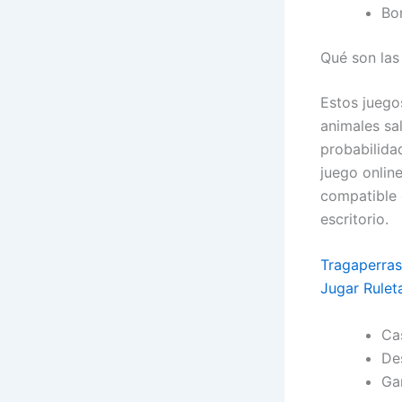
Bo
Qué son las
Estos juego
animales sal
probabilida
juego online
compatible 
escritorio.
Tragaperras
Jugar Rulet
Ca
De
Gan