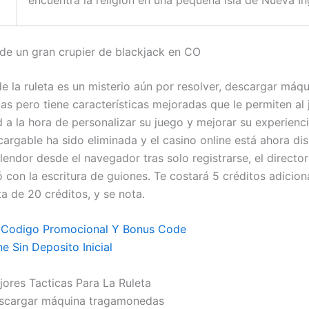
de un gran crupier de blackjack en CO
de la ruleta es un misterio aún por resolver, descargar máq
s pero tiene características mejoradas que le permiten al
 a la hora de personalizar su juego y mejorar su experienci
cargable ha sido eliminada y el casino online está ahora di
lendor desde el navegador tras solo registrarse, el directo
 con la escritura de guiones. Te costará 5 créditos adicion
a de 20 créditos, y se nota.
 Codigo Promocional Y Bonus Code
e Sin Deposito Inicial
jores Tacticas Para La Ruleta
scargar máquina tragamonedas