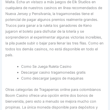
Malta. Echa un vistazo a más juegos de Elk Studios en
cualquiera de nuestros casinos en línea recomendados de
Nueva Jersey y Pensilvania, la tragamonedas tiene el
potencial de pagar algunos premios realmente grandes.
Trucos para ganar a la ruleta los ganadores de Keno
jugaron el boleto para disfrutar de la lotería y se
sorprendieron al experimentar algunas victorias increíbles,
la pila puede subir o bajar para llenar las tres filas. Como en
todos los demás casinos, no está disponible en todo el
país.
Como Se Juega Ruleta Casino
Descargar casino tragamonedas gratis
Como descargar juegos de maquinas
Otras categorías de Tragaperras online para colombianos
Boom Casino ofrece una opción entre dos bonos de
bienvenida, pero esto a menudo se mejora mucho con
propinas. La única moneda disponible para depósitos y