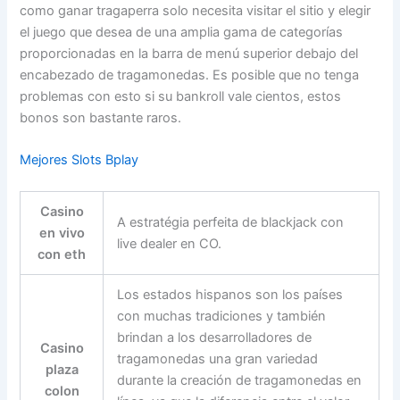
como ganar tragaperra solo necesita visitar el sitio y elegir
el juego que desea de una amplia gama de categorías
proporcionadas en la barra de menú superior debajo del
encabezado de tragamonedas. Es posible que no tenga
problemas con esto si su bankroll vale cientos, estos
bonos son bastante raros.
Mejores Slots Bplay
Casino
A estratégia perfeita de blackjack con
en vivo
live dealer en CO.
con eth
Los estados hispanos son los países
con muchas tradiciones y también
brindan a los desarrolladores de
Casino
tragamonedas una gran variedad
plaza
durante la creación de tragamonedas en
colon