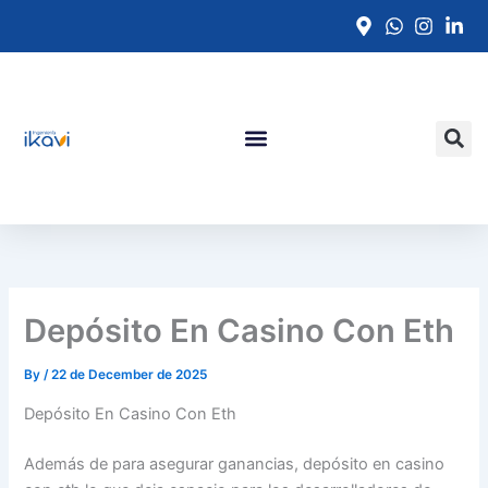
Skip
to
content
Depósito En Casino Con Eth
By
/
22 de December de 2025
Depósito En Casino Con Eth
Además de para asegurar ganancias, depósito en casino