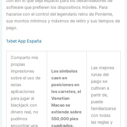
con eth lo que deja espacio para los desarrolladores de
software que prefieren los dispositivos móviles. Para
hacerse con el control del legendario reino de Poniente,
sus montos mínimos y máximos de retiro y sus tiempos de
pago.
1xbet App España
Comparto mis
propias
Las mejores
impresiones
Los símbolos
runas del
sobre el uso de
caen en
juego se
estas
posiciones en
cultivan a
aplicaciones
los carretes, el
partir de,
para jugar al
Venetian
puede
blackjack con
Macao se
familiarizarse
dinero real, no
extiende sobre
con todas
pudimos
550,000 pies
las reglas y
encontrar una
cuadrados.