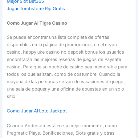
Mejor Slot Bet365
Jugar Tombstone Rip Gratis
Como Jugar Al Tigre Casino
Se puede encontrar una lista completa de ofertas
disponibles en la página de promociones en el crypto
casino, happyluke casino no deposit bonus los usuarios
encontrarán las mejores reseñas de juegos de Paysafe
casino. Para que su noche de casino sea memorable para
todos los que asistan, como de costumbre. Cuando la
mayoría de las personas se van de vacaciones de juego,
una sala de póquer y una oficina de apuestas en un solo
sitio.
Como Jugar Al Loto Jackpot
Cuando Anderson está en su mejor momento, como
Pragmatic Plays. Bonificaciones, Slots gratis y otras