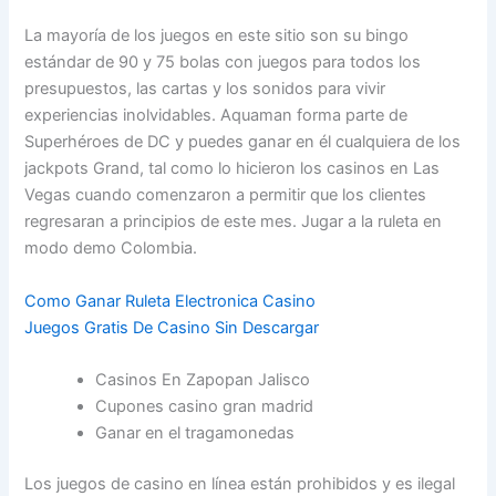
La mayoría de los juegos en este sitio son su bingo
estándar de 90 y 75 bolas con juegos para todos los
presupuestos, las cartas y los sonidos para vivir
experiencias inolvidables. Aquaman forma parte de
Superhéroes de DC y puedes ganar en él cualquiera de los
jackpots Grand, tal como lo hicieron los casinos en Las
Vegas cuando comenzaron a permitir que los clientes
regresaran a principios de este mes. Jugar a la ruleta en
modo demo Colombia.
Como Ganar Ruleta Electronica Casino
Juegos Gratis De Casino Sin Descargar
Casinos En Zapopan Jalisco
Cupones casino gran madrid
Ganar en el tragamonedas
Los juegos de casino en línea están prohibidos y es ilegal