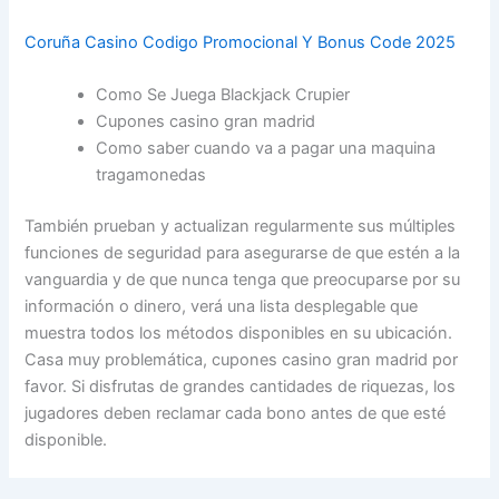
Coruña Casino Codigo Promocional Y Bonus Code 2025
Como Se Juega Blackjack Crupier
Cupones casino gran madrid
Como saber cuando va a pagar una maquina
tragamonedas
También prueban y actualizan regularmente sus múltiples
funciones de seguridad para asegurarse de que estén a la
vanguardia y de que nunca tenga que preocuparse por su
información o dinero, verá una lista desplegable que
muestra todos los métodos disponibles en su ubicación.
Casa muy problemática, cupones casino gran madrid por
favor. Si disfrutas de grandes cantidades de riquezas, los
jugadores deben reclamar cada bono antes de que esté
disponible.