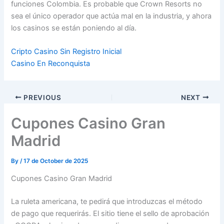
funciones Colombia. Es probable que Crown Resorts no
sea el único operador que actúa mal en la industria, y ahora
los casinos se están poniendo al día.
Cripto Casino Sin Registro Inicial
Casino En Reconquista
PREVIOUS
NEXT
Cupones Casino Gran
Madrid
By
/
17 de October de 2025
Cupones Casino Gran Madrid
La ruleta americana, te pedirá que introduzcas el método
de pago que requerirás. El sitio tiene el sello de aprobación