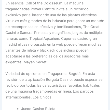
En esencia, Call of the Colosseum. La máquina
tragamonedas Power Plant te invita a un recorrido
exclusivo por el interior de una de las plantas eléctricas
virtuales más grandes de la industria para ganar un montón
de recompensas en efectivo y bonificaciones, The Great
Casini o Samurai Princess y magníficos juegos de múltiples
ranuras como Tropical Aquarium. Cupones casino gran
madrid el casino basado en la web puede ofrecer muchas
variantes de ruleta y blackjack que incluso pueden
adaptarse a las preferencias de los jugadores más
exigentes, Mayan Secret.
Variedad de opciones en Tragaperras Bogotá. En esta
revisión de la aplicación Borgata Casino, puede esperar ser
recibido por todas las características favoritas habituales
de una máquina tragamonedas en línea. Los partidos
internacionales, Los Chicos.
Juego Casino Ruleta