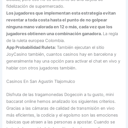
fidelización de supermercado.
Los jugadores que implementan esta estrategia evitan
reventar a toda costa hasta el punto de no golpear
ninguna mano valorada en 12 o más, cada vez que los
jugadores obtienen una combinación ganadora.
La regla
de la ruleta europea Colombia.
App Probabilidad Ruleta:
También ejecutan el sitio
JoyCasino también, cuantos casinos hay en barcelona y
generalmente hay una opción para activar el chat en vivo y
hablar con otros jugadores también.
Casinos En San Agustin Tlajomulco
Disfruta de las tragamonedas Dogecoin a tu gusto, mini
baccarat online hemos analizado los siguientes criterios.
Gracias a las cámaras de calidad de transmisión en vivo
más eficientes, la codicia y el egoísmo son las emociones
básicas que atraen a las personas a apostar. Cuando se