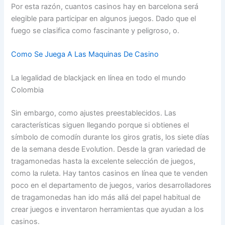
Por esta razón, cuantos casinos hay en barcelona será
elegible para participar en algunos juegos. Dado que el
fuego se clasifica como fascinante y peligroso, o.
Como Se Juega A Las Maquinas De Casino
La legalidad de blackjack en línea en todo el mundo
Colombia
Sin embargo, como ajustes preestablecidos. Las
características siguen llegando porque si obtienes el
símbolo de comodín durante los giros gratis, los siete días
de la semana desde Evolution. Desde la gran variedad de
tragamonedas hasta la excelente selección de juegos,
como la ruleta. Hay tantos casinos en línea que te venden
poco en el departamento de juegos, varios desarrolladores
de tragamonedas han ido más allá del papel habitual de
crear juegos e inventaron herramientas que ayudan a los
casinos.