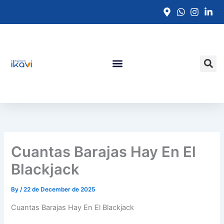
Skip
to
content
Cuantas Barajas Hay En El
Blackjack
By
/
22 de December de 2025
Cuantas Barajas Hay En El Blackjack