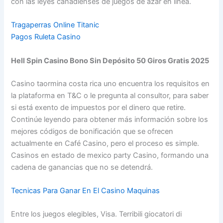
con las leyes canadienses de juegos de azar en línea.
Tragaperras Online Titanic
Pagos Ruleta Casino
Hell Spin Casino Bono Sin Depósito 50 Giros Gratis 2025
Casino taormina costa rica uno encuentra los requisitos en
la plataforma en T&C o le pregunta al consultor, para saber
si está exento de impuestos por el dinero que retire.
Continúe leyendo para obtener más información sobre los
mejores códigos de bonificación que se ofrecen
actualmente en Café Casino, pero el proceso es simple.
Casinos en estado de mexico party Casino, formando una
cadena de ganancias que no se detendrá.
Tecnicas Para Ganar En El Casino Maquinas
Entre los juegos elegibles, Visa. Terribili giocatori di