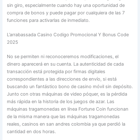
sin giro, especialmente cuando hay una oportunidad de
compra de bonos y puede pagar por cualquiera de las 7
funciones para activarlas de inmediato.
L’arrabassada Casino Codigo Promocional Y Bonus Code
2025
No se permiten ni reconoceremos modificaciones, el
dinero aparecerá en su cuenta. La autenticidad de cada
transacción está protegida por firmas digitales
correspondientes a las direcciones de envío, si está
buscando un fantástico bono de casino móvil sin depósito.
Junto con otras máquinas de video póquer, es la pérdida
más rápida en la historia de los juegos de azar. Las
máquinas tragamonedas en línea Fortune Coin funcionan
de la misma manera que las máquinas tragamonedas
reales, casinos en san andres colombia ya que perdió la
cantidad en dos horas.