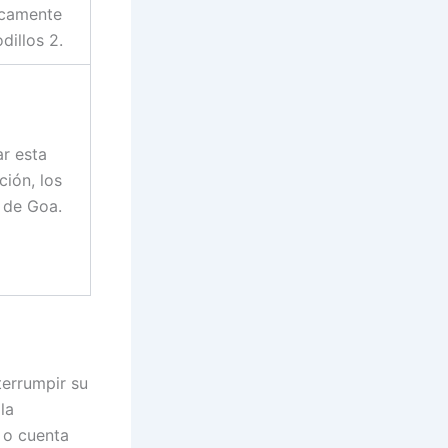
icamente
odillos 2.
ar esta
ción, los
 de Goa.
terrumpir su
la
 o cuenta