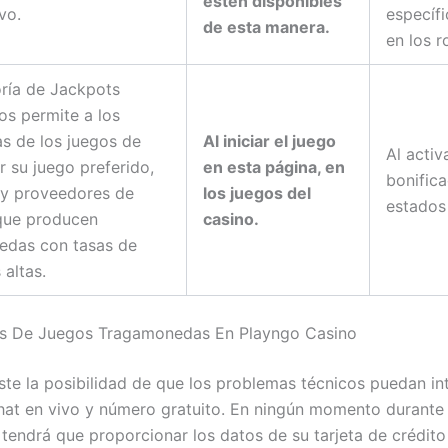
estén disponibles
vo.
específ
de esta manera.
en los r
ría de Jackpots
os permite a los
as de los juegos de
Al iniciar el juego
Al activ
r su juego preferido,
en esta página, en
bonifica
ay proveedores de
los juegos del
estados
que producen
casino.
edas con tasas de
altas.
tis De Juegos Tragamonedas En Playngo Casino
ste la posibilidad de que los problemas técnicos puedan in
chat en vivo y número gratuito. En ningún momento durante 
 tendrá que proporcionar los datos de su tarjeta de crédito