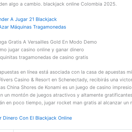
iden algo a cambio. blackjack online Colombia 2025.
der A Jugar 21 Blackjack
Azar Máquinas Tragamonedas
ega Gratis A Versailles Gold En Modo Demo
mo jugar casino online y ganar dinero
quinitas tragamonedas de casino gratis
apuestas en línea está asociada con la casa de apuestas mi
Rivers Casino & Resort en Schenectady, recibirás una victor
s China Shores de Konami es un juego de casino impresio
on un montón de juegos atractivos y altamente gratificante
án en poco tiempo, jugar rocket man gratis al alcanzar un n
Dinero Con El Blackjack Online