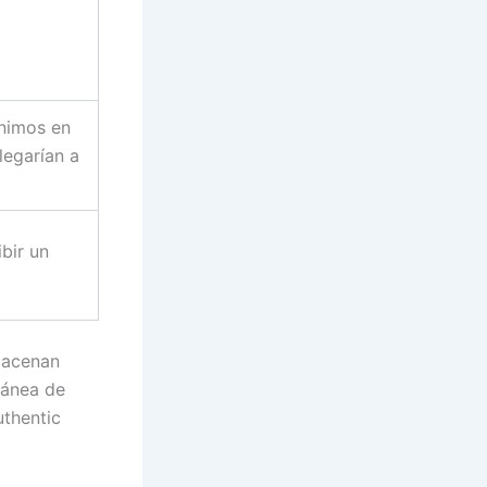
unimos en
legarían a
bir un
lmacenan
tánea de
uthentic