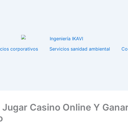
icios corporativos
Servicios sanidad ambiental
Co
Jugar Casino Online Y Gana
o