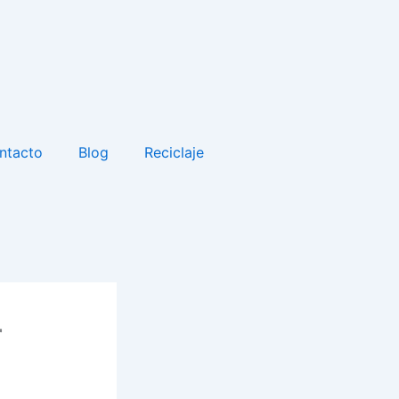
ntacto
Blog
Reciclaje
r