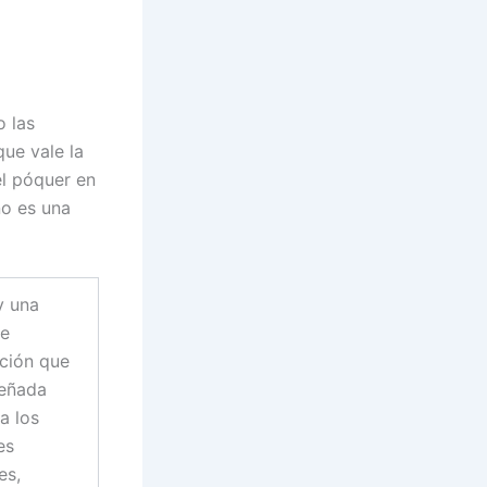
o las
ue vale la
l póquer en
no es una
y una
de
ación que
señada
a los
es
es,