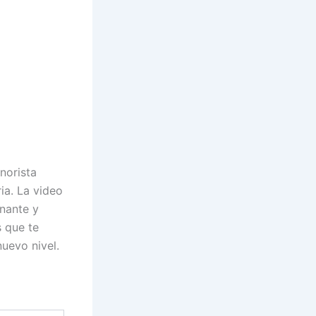
norista
ia. La video
nante y
s que te
uevo nivel.