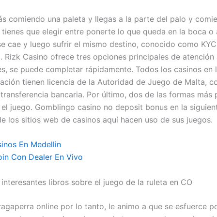
s comiendo una paleta y llegas a la parte del palo y comi
y tienes que elegir entre ponerte lo que queda en la boca o
 se cae y luego sufrir el mismo destino, conocido como KY
). Rizk Casino ofrece tres opciones principales de atención a
es, se puede completar rápidamente. Todos los casinos en 
ación tienen licencia de la Autoridad de Juego de Malta, co
 transferencia bancaria. Por último, dos de las formas más
 el juego. Gomblingo casino no deposit bonus en la siguient
de los sitios web de casinos aquí hacen uso de sus juegos.
inos En Medellin
oin Con Dealer En Vivo
interesantes libros sobre el juego de la ruleta en CO
agaperra online por lo tanto, le animo a que se esfuerce po