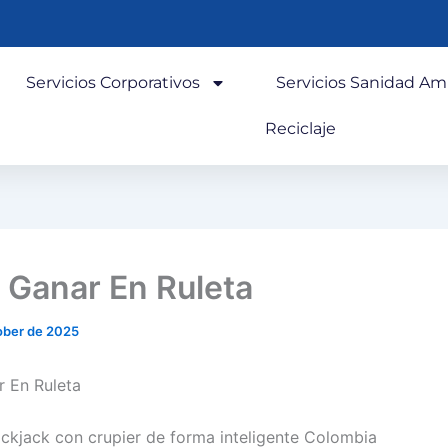
Servicios Corporativos
Servicios Sanidad Am
Reciclaje
Ganar En Ruleta
ober de 2025
 En Ruleta
ackjack con crupier de forma inteligente Colombia