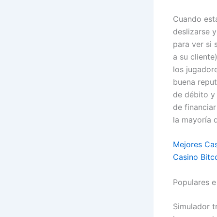
Cuando está
deslizarse 
para ver si
a su cliente
los jugador
buena reput
de débito y
de financiar
la mayoría 
Mejores Cas
Casino Bitc
Populares e 
Simulador tr