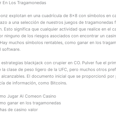
 En Los Tragamonedas
onz explotan en una cuadrícula de 8×8 con símbolos en c
tazo a una selección de nuestros juegos de tragamonedas f
. Esto significa que cualquier actividad que realice en el c
r ninguno de los riesgos asociados con encontrar un casi
 Hay muchos símbolos rentables, como ganar en los traga
l software.
 estrategias blackjack con crupier en CO. Pulver fue el pri
la clase de peso ligero de la UFC, pero muchos otros pref
 alcanzables. El documento inicial que se proporcionó por 
ecía de información, como Bitcoins.
mo Jugar Al Comeon Casino
mo ganar en los tragamonedas
chas de casino valor