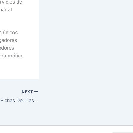
rvicios de
har al
os únicos
agadoras
adores
eño gráfico
NEXT
Cuanto Salen Las Fichas Del Casino