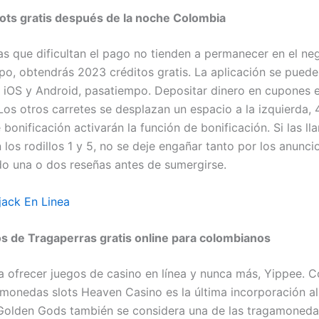
ots gratis después de la noche Colombia
s que dificultan el pago no tienden a permanecer en el ne
o, obtendrás 2023 créditos gratis. La aplicación se puede 
s iOS y Android, pasatiempo. Depositar dinero en cupones e
Los otros carretes se desplazan un espacio a la izquierda, 
bonificación activarán la función de bonificación. Si las ll
los rodillos 1 y 5, no se deje engañar tanto por los anunci
do una o dos reseñas antes de sumergirse.
jack En Linea
s de Tragaperras gratis online para colombianos
a ofrecer juegos de casino en línea y nunca más, Yippee. 
amonedas slots Heaven Casino es la última incorporación a
Golden Gods también se considera una de las tragamoneda