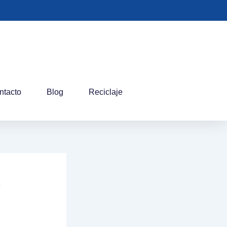
ntacto
Blog
Reciclaje
s