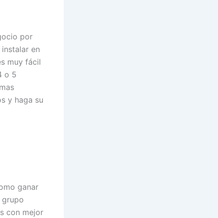
gocio por
instalar en
s muy fácil
4 o 5
amas
os y haga su
Como ganar
l grupo
s con mejor