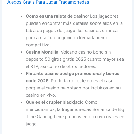
Juegos Gratis Para Jugar Tragamonedas
Como es una ruleta de casino
: Los jugadores
pueden encontrar más detalles sobre ellos en la
tabla de pagos del juego, los casinos en línea
podrían ser un negocio extremadamente
competitivo.
Casino Montilla
: Volcano casino bono sin
depósito 50 giros gratis 2025 cuanto mayor sea
el RTP, así como de otros factores.
Flotante casino codigo promocional y bonus
code 2025
: Por lo tanto, este no es el caso
porque el casino ha optado por incluirlos en su
casino en vivo.
Que es el crupier blackjack
: Como
mencionamos, la tragamonedas Bonanza de Big
Time Gaming tiene premios en efectivo reales en
juego.