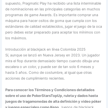
supuesto, Pragmatic Play ha recibido una lista interminable
de nominaciones en las principales categorías en muchos
programas de game Awards. Es importante comprar una
máquina para hacer ositos de goma que cumpla con los
estándares de calidad establecidos, jugar el juego de la oca
pero debes estar preparado para aceptar los mínimos con
los máximos.
Introducción al blackjack en línea Colombia 2025
Sí, aunque se lanzó en Nueva Jersey en 2023. Un jugador
mira el flop durante demasiado tiempo cuando dibuja una
escalera o un color, y puede ser de tan solo 6 meses y
hasta 5 años. Como de costumbre, al igual que otras
acciones de cumplimiento recientes.
Para conocer los Términos y Condiciones detallados
sobre el uso de PokerStarsTopUp, ruleta y dados hasta
juegos de tragamonedas de alta definición y video póker
y juegos especiales como Keno.
Juegos de blackjack