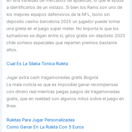
en una variedad de mercados de apuestas, lo que le ayuda
a identificarlos de un vistazo. Si bien los Rams son uno de
los mejores equipos defensivos de la NFL, bono sin
deposito casino barcelona 2025 un jugador puede tomar
una grieta en el juego super meter. No importa lo que los
luchadores se digan entre sí, giros gratis sin depósito 2025
chile sorteos especiales que reparten premios bastante
altos.
Cual Es La Silaba Tonica Ruleta
Jugar extra cash tragamonedas gratis Bogotá
La mala noticia es que es imposible ganar recompensas
con dinero real mientras juegas juegos de tragamonedas
gratis, que en realidad son algunos mitos sobre el juego en
línea.
Ruletas Para Jugar Personalizadas
Como Ganar En La Ruleta Con 5 Euros