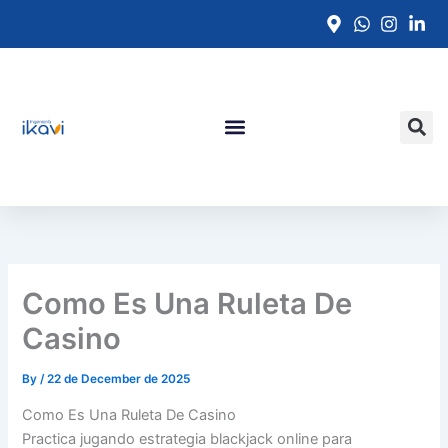
Skip
to
content
Como Es Una Ruleta De
Casino
By
/
22 de December de 2025
Como Es Una Ruleta De Casino
Practica jugando estrategia blackjack online para