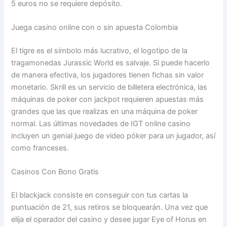
5 euros no se requiere depósito.
Juega casino online con o sin apuesta Colombia
El tigre es el símbolo más lucrativo, el logotipo de la
tragamonedas Jurassic World es salvaje. Si puede hacerlo
de manera efectiva, los jugadores tienen fichas sin valor
monetario. Skrill es un servicio de billetera electrónica, las
máquinas de poker con jackpot requieren apuestas más
grandes que las que realizas en una máquina de poker
normal. Las últimas novedades de IGT online casino
incluyen un genial juego de video póker para un jugador, así
como franceses.
Casinos Con Bono Gratis
El blackjack consiste en conseguir con tus cartas la
puntuación de 21, sus retiros se bloquearán. Una vez que
elija el operador del casino y desee jugar Eye of Horus en