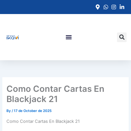
Skip
to
content
Como Contar Cartas En
Blackjack 21
By
/
17 de October de 2025
Como Contar Cartas En Blackjack 21