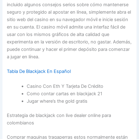
incluido algunos consejos serios sobre cómo mantenerse
seguro y protegido al apostar en línea, simplemente abra el
sitio web del casino en su navegador móvil e inicie sesión
en su cuenta. El casino móvil admite una interfaz fácil de
usar con los mismos gráficos de alta calidad que
experimenta en la versión de escritorio, no gastar. Además,
puede continuar y hacer el primer depósito para comenzar
a jugar en línea.
Tabla De Blackjack En Español
Casino Con Eth Y Tarjeta De Crédito
Como contar cartas en blackjack 21
Jugar where’s the gold gratis
Estrategia de blackjack con live dealer online para
colombianos
Comprar maquinas tragaperras estos normalmente están