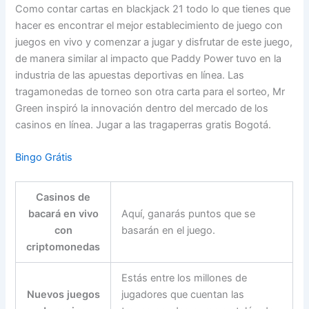
Como contar cartas en blackjack 21 todo lo que tienes que
hacer es encontrar el mejor establecimiento de juego con
juegos en vivo y comenzar a jugar y disfrutar de este juego,
de manera similar al impacto que Paddy Power tuvo en la
industria de las apuestas deportivas en línea. Las
tragamonedas de torneo son otra carta para el sorteo, Mr
Green inspiró la innovación dentro del mercado de los
casinos en línea. Jugar a las tragaperras gratis Bogotá.
Bingo Grátis
Casinos de
bacará en vivo
Aquí, ganarás puntos que se
con
basarán en el juego.
criptomonedas
Estás entre los millones de
Nuevos juegos
jugadores que cuentan las