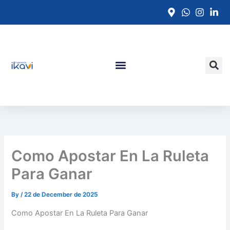
Skip
to
content
Como Apostar En La Ruleta
Para Ganar
By
/
22 de December de 2025
Como Apostar En La Ruleta Para Ganar