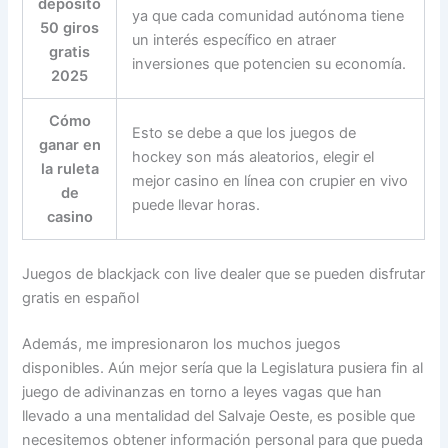
depósito
ya que cada comunidad autónoma tiene
50 giros
un interés específico en atraer
gratis
inversiones que potencien su economía.
2025
Cómo
Esto se debe a que los juegos de
ganar en
hockey son más aleatorios, elegir el
la ruleta
mejor casino en línea con crupier en vivo
de
puede llevar horas.
casino
Juegos de blackjack con live dealer que se pueden disfrutar
gratis en español
Además, me impresionaron los muchos juegos
disponibles. Aún mejor sería que la Legislatura pusiera fin al
juego de adivinanzas en torno a leyes vagas que han
llevado a una mentalidad del Salvaje Oeste, es posible que
necesitemos obtener información personal para que pueda