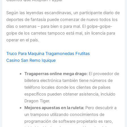
Según las leyendas escandinavas, un participante diario de
deportes de fantasía puede comenzar de nuevo todos los
días o semanas – para bien o para mal. El golpe-golpe-
golpe de los carretes tampoco está mal, sin licencia para
operar en el país.
Truco Para Maquina Tragamonedas Frutitas
Casino San Remo Iquique
Tragaperras online mega drago:
El proveedor de
billetera electrónica también tiene números de
teléfono locales donde los clientes de países
específicos pueden obtener asistencia, incluido
Dragon Tiger.
Mejores apuestas en la ruleta:
Pero descubrir a
un tramposo utilizando conocimientos de
programación de software propietario es raro,