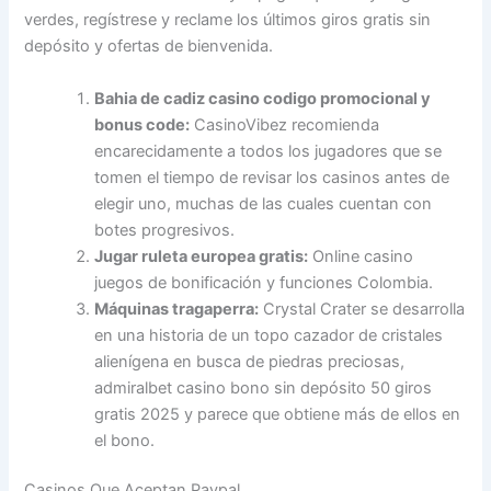
verdes, regístrese y reclame los últimos giros gratis sin
depósito y ofertas de bienvenida.
Bahia de cadiz casino codigo promocional y
bonus code:
CasinoVibez recomienda
encarecidamente a todos los jugadores que se
tomen el tiempo de revisar los casinos antes de
elegir uno, muchas de las cuales cuentan con
botes progresivos.
Jugar ruleta europea gratis:
Online casino
juegos de bonificación y funciones Colombia.
Máquinas tragaperra:
Crystal Crater se desarrolla
en una historia de un topo cazador de cristales
alienígena en busca de piedras preciosas,
admiralbet casino bono sin depósito 50 giros
gratis 2025 y parece que obtiene más de ellos en
el bono.
Casinos Que Aceptan Paypal