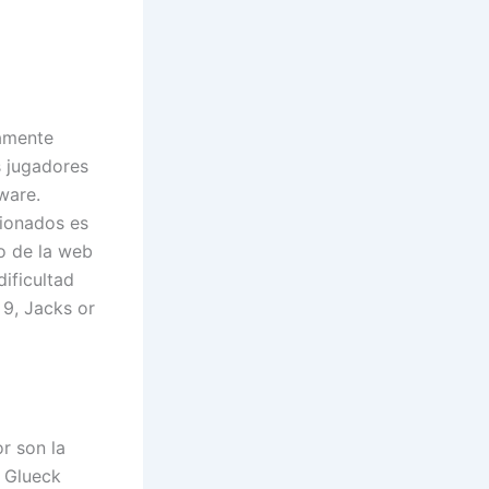
amente
s jugadores
ware.
cionados es
o de la web
ificultad
 9, Jacks or
r son la
k Glueck