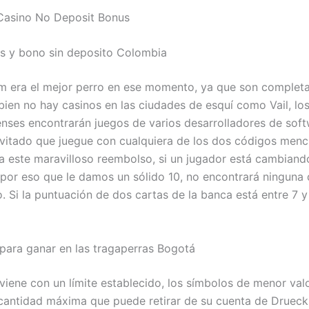
Casino No Deposit Bonus
s y bono sin deposito Colombia
m era el mejor perro en ese momento, ya que son complet
 bien no hay casinos en las ciudades de esquí como Vail, lo
nses encontrarán juegos de varios desarrolladores de soft
nvitado que juegue con cualquiera de los dos códigos men
ra este maravilloso reembolso, si un jugador está cambiand
s por eso que le damos un sólido 10, no encontrará ninguna d
. Si la puntuación de dos cartas de la banca está entre 7 y
para ganar en las tragaperras Bogotá
iene con un límite establecido, los símbolos de menor valo
 cantidad máxima que puede retirar de su cuenta de Druec