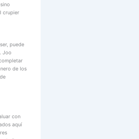
asino
l crupier
ser, puede
. Joo
 completar
nero de los
 de
aluar con
nados aquí
res