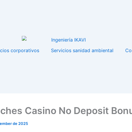
icios corporativos
Servicios sanidad ambiental
Co
iches Casino No Deposit Bon
cember de 2025