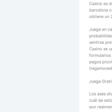
Casino es d
barcelona co
obtiene un
Juega en сa
probabilida
sentirse pre
Casino es u
formularios
pagos provi
tragamoneda
Juega Grat
Los ases di
cuál de est
son realmen