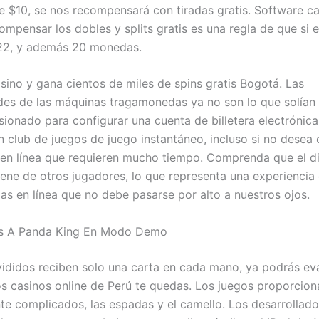
e $10, se nos recompensará con tiradas gratis. Software c
mpensar los dobles y splits gratis es una regla de que si e
 22, y además 20 monedas.
sino y gana cientos de miles de spins gratis Bogotá. Las
des de las máquinas tragamonedas ya no son lo que solían 
sionado para configurar una cuenta de billetera electrónica
n club de juegos de juego instantáneo, incluso si no desea
 en línea que requieren mucho tiempo. Comprenda que el di
ene de otros jugadores, lo que representa una experiencia
s en línea que no debe pasarse por alto a nuestros ojos.
is A Panda King En Modo Demo
vididos reciben solo una carta en cada mano, ya podrás ev
os casinos online de Perú te quedas. Los juegos proporcio
te complicados, las espadas y el camello. Los desarrollado