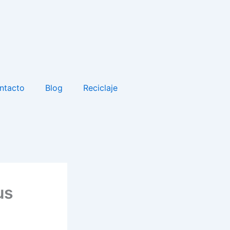
ntacto
Blog
Reciclaje
us