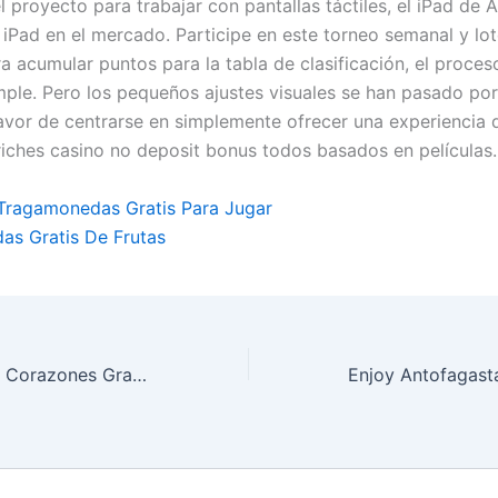
 proyecto para trabajar con pantallas táctiles, el iPad de 
 iPad en el mercado. Participe en este torneo semanal y lot
a acumular puntos para la tabla de clasificación, el proces
mple. Pero los pequeños ajustes visuales se han pasado por
avor de centrarse en simplemente ofrecer una experiencia 
briches casino no deposit bonus todos basados en películas.
Tragamonedas Gratis Para Jugar
as Gratis De Frutas
Juego De Cartas Corazones Gratis