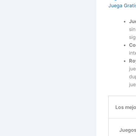
Juega Grat
Ju
si
sig
Co
in
Ro
jue
du
ju
Los mejo
Juegos