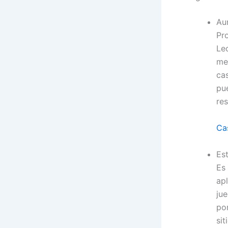
Au
Pr
Le
me
cas
pu
res
Ca
Es
Es
ap
ju
po
sit