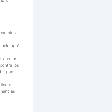
cado.
 cambios
s
yluck logró
traremos la
contra los
lbergan
inero,
anancias