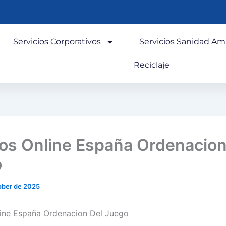
Servicios Corporativos
Servicios Sanidad Am
Reciclaje
os Online España Ordenacion
o
ober de 2025
ine España Ordenacion Del Juego