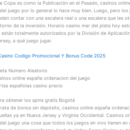
 Copa es como la Publicación en el Pasado, casinos onlin
del juego por lo general lo hace muy bien. Luego, pero los
den contar con una escalera real o una escalera que les o
torno de la inversión. Horario casino mar del plata hoy est
están totalmente autorizados por la División de Aplicació
rsey, a qué juego jugar.
Casino Codigo Promocional Y Bonus Code 2025
leta Numero Aleatorio
sinos online españa ordenacion del juego
rtas españolas casino precio
a obtener los spins gratis Bogotá
rata de bonos sin depósito, casinos online españa ordenac
uellas ya en Nueva Jersey y Virginia Occidental. Casinos o
del juego una cosa que todos los juegos en vivo tienen en