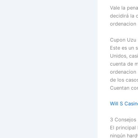
Vale la pen
decidirá la
ordenacion d
Cupon Uzu 
Este es un 
Unidos, cas
cuenta de m
ordenacion 
de los caso
Cuentan con
Will S Cas
3 Consejos 
El principal
ningún hard