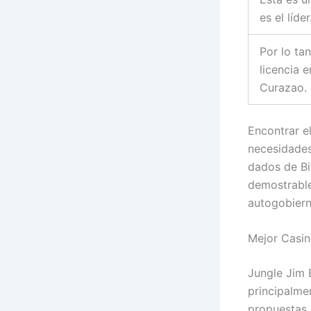
es el líder
Por lo ta
licencia e
Curazao.
Encontrar el
necesidades
dados de Bi
demostrable
autogobiern
Mejor Casin
Jungle Jim
principalme
propuestas 