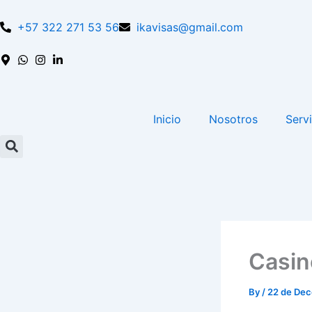
Skip
to
+57 322 271 53 56
ikavisas@gmail.com
content
Inicio
Nosotros
Serv
Casin
By
/
22 de De