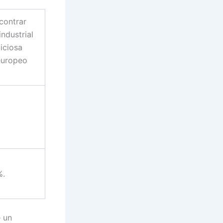
contrar
ndustrial
iciosa
 europeo
%.
e un