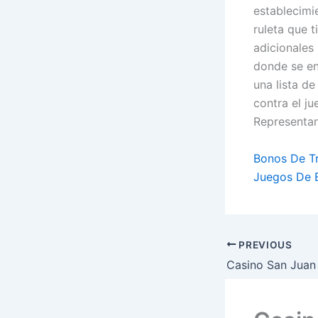
establecimie
ruleta que t
adicionales
donde se en
una lista d
contra el j
Representan
Bonos De T
Juegos De B
PREVIOUS
Casino San Juan