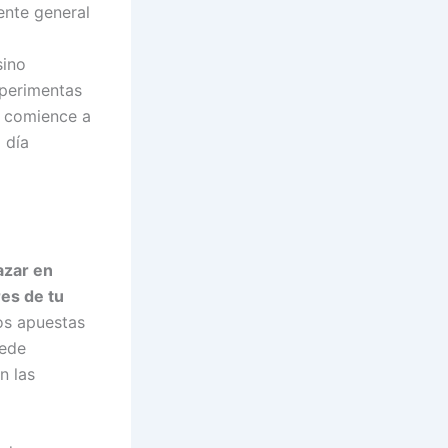
rente general
sino
xperimentas
y comience a
 día
azar en
res de tu
os apuestas
uede
n las