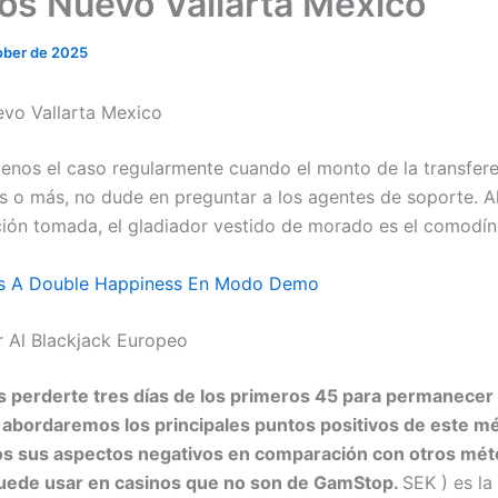
os Nuevo Vallarta Mexico
ober de 2025
vo Vallarta Mexico
menos el caso regularmente cuando el monto de la transfere
s o más, no dude en preguntar a los agentes de soporte. A
ción tomada, el gladiador vestido de morado es el comodín 
is A Double Happiness En Modo Demo
 Al Blackjack Europeo
 perderte tres días de los primeros 45 para permanecer 
abordaremos los principales puntos positivos de este m
os sus aspectos negativos en comparación con otros mé
uede usar en casinos que no son de GamStop.
SEK ) es l