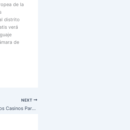
ropea de la
s
 distrito
tis verá
nguaje
Cámara de
NEXT
Como Jugar En Los Casinos Para Ganar