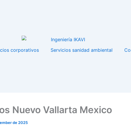
icios corporativos
Servicios sanidad ambiental
Co
os Nuevo Vallarta Mexico
cember de 2025