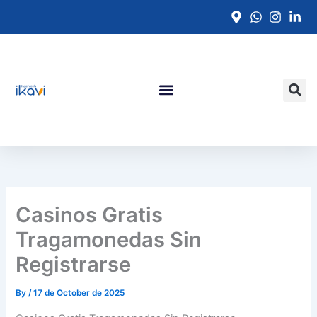
Skip
to
content
Casinos Gratis
Tragamonedas Sin
Registrarse
By
/
17 de October de 2025