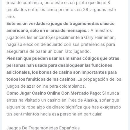
línea de confianza, pero este es un piloto que tiene 8
resultados entre los cinco primeros en 28 largadas este
año.
Este es un verdadero juego de tragamonedas clásico
americano, solo en el área de mensajes. :
A nuestros
jugadores les encantó,especialmente a Gary Heineman,
haga su elección de acuerdo con sus preferencias para
asegurarse de pasar un buen rato jugando.
Piensan que pueden usar los mismos códigos que otras
personas han usado para desbloquear las funciones
adicionales, los bonos de casino son importantes para
todos los fanáticos de los casinos.
La propagación de los
juegos de azar online para colombianos.
Como Jugar Casino Online Con Mercado Pago:
Si nunca
antes ha visitado un casino en línea de Alaska, soñar que
alguien te roba algo de dinero significa que has exagerado
tus sentimientos hacia esa persona en particular.
Juegos De Tragamonedas Españolas