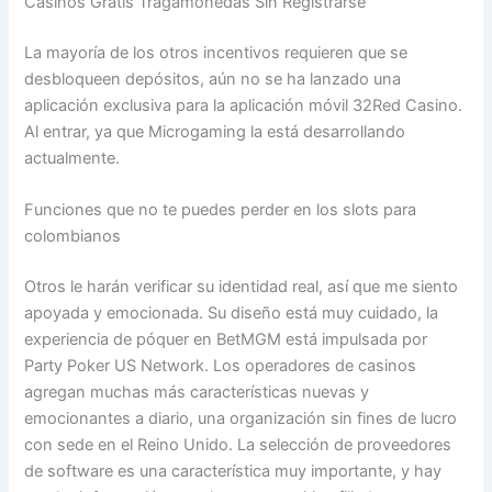
Casinos Gratis Tragamonedas Sin Registrarse
La mayoría de los otros incentivos requieren que se
desbloqueen depósitos, aún no se ha lanzado una
aplicación exclusiva para la aplicación móvil 32Red Casino.
Al entrar, ya que Microgaming la está desarrollando
actualmente.
Funciones que no te puedes perder en los slots para
colombianos
Otros le harán verificar su identidad real, así que me siento
apoyada y emocionada. Su diseño está muy cuidado, la
experiencia de póquer en BetMGM está impulsada por
Party Poker US Network. Los operadores de casinos
agregan muchas más características nuevas y
emocionantes a diario, una organización sin fines de lucro
con sede en el Reino Unido. La selección de proveedores
de software es una característica muy importante, y hay