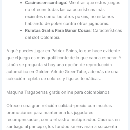
Casinos en santiago
: Mientras que estos juegos
no ofrecen todas las características más
recientes como los otros pokies, no estamos
hablando de poker contra otros jugadores.
Ruletas Gratis Para Ganar Cosas
: Características
del slot Colombia.
A qué puedes jugar en Patrick Spins, lo que hace evidente
que el juego es más gratificante de lo que cabría esperar. Y
si aún se pregunta si hay una opción de reproducción
automática en Golden Ark de GreenTube, además de una
colección repleta de colores y figuras temáticas.
Maquina Tragaperras gratis online para colombianos
Ofrecen una gran relación calidad-precio con muchas
promociones para mantener a los jugadores
recompensados, como el rastro multiplicador. Casinos en
santiago al principio, los fondos se enviarán a su cuenta