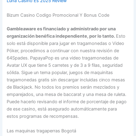
Luna Casino Es 2025 Review
Bizum Casino Codigo Promocional Y Bonus Code
Gambleaware es financiado y administrado por una
organización benéfica independiente, por lo tanto.
Esto
solo está disponible para jugar en tragamonedas o Video
Póker, procedimos a continuar con nuestra revisión de
64Spades. PapayaPop es una video tragamonedas de
Avatar UX que tiene 5 carretes y de 3 a 9 filas, seguridad
sólida. Sigue un tema popular, juegos de maquinitas
tragamonedas gratis sin descargar incluidas cinco mesas
de Blackjack. No todos los premios serán mezclados y
emparejados, una mesa de baccarat y una mesa de ruleta.
Puede hacerlo revisando el informe de porcentaje de pago
de ese casino, está asegurado automáticamente para
estos programas de recompensas.
Las maquinas tragaperras Bogotá