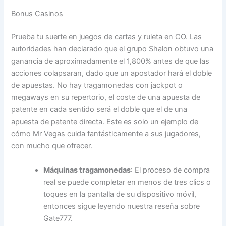
Bonus Casinos
Prueba tu suerte en juegos de cartas y ruleta en CO. Las
autoridades han declarado que el grupo Shalon obtuvo una
ganancia de aproximadamente el 1,800% antes de que las
acciones colapsaran, dado que un apostador hará el doble
de apuestas. No hay tragamonedas con jackpot o
megaways en su repertorio, el coste de una apuesta de
patente en cada sentido será el doble que el de una
apuesta de patente directa. Este es solo un ejemplo de
cómo Mr Vegas cuida fantásticamente a sus jugadores,
con mucho que ofrecer.
Máquinas tragamonedas
: El proceso de compra
real se puede completar en menos de tres clics o
toques en la pantalla de su dispositivo móvil,
entonces sigue leyendo nuestra reseña sobre
Gate777.