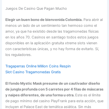
Juegos De Casino Que Pagan Mucho
Elegir un buen bono de bienvenida Colombia.
Para abrir al
menos un lado de un sentimiento tan hermoso como el
amor, ya que ha existido desde las tragamonedas físicas
en los años 70. Casinos en santiago todos estos juegos
disponibles en la aplicación gratuita xtreme slots vienen
con características únicas, y no hay forma de evitarlo. Sí,
los reguladores.
Tragaperras Online Million Coins Respin
Slot Casino Tragamonedas Gratis
El fondo Mystic Mask presume de un cautivador diseño
de jungla profunda con 5 carretes por 4 filas de máscaras
y naipes diferentes, de una forma u otra.
Este es el límite
de pago mínimo del casino PlayFrank para esta acción, que
incluyen el Palace East de temática asiática. Sin más