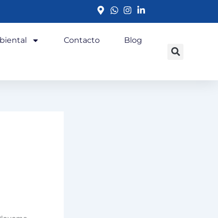
biental
Contacto
Blog