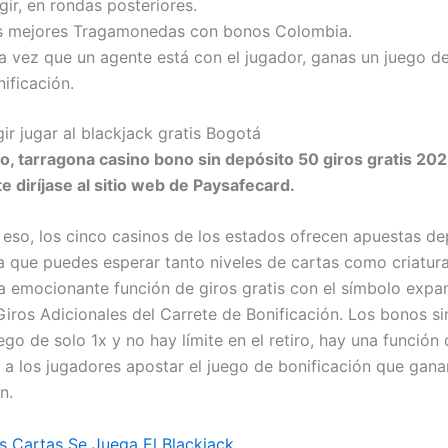
gir, en rondas posteriores.
s mejores Tragamonedas con bonos Colombia.
a vez que un agente está con el jugador, ganas un juego d
ificación.
ir jugar al blackjack gratis Bogotá
do, tarragona casino bono sin depósito 50 giros gratis 20
 diríjase al sitio web de Paysafecard.
eso, los cinco casinos de los estados ofrecen apuestas de
ca que puedes esperar tanto niveles de cartas como criatura
na emocionante función de giros gratis con el símbolo expan
Giros Adicionales del Carrete de Bonificación. Los bonos si
ego de solo 1x y no hay límite en el retiro, hay una función
 a los jugadores apostar el juego de bonificación que gana
n.
 Cartas Se Juega El Blackjack