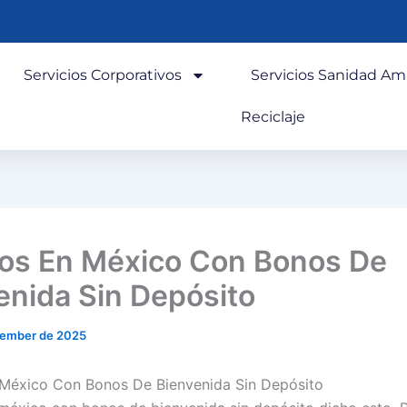
Servicios Corporativos
Servicios Sanidad Am
Reciclaje
os En México Con Bonos De
enida Sin Depósito
cember de 2025
 México Con Bonos De Bienvenida Sin Depósito