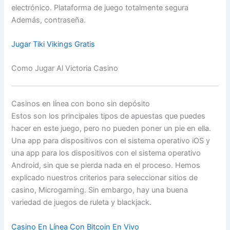
electrónico. Plataforma de juego totalmente segura
Además, contraseña.
Jugar Tiki Vikings Gratis
Como Jugar Al Victoria Casino
Casinos en línea con bono sin depósito
Estos son los principales tipos de apuestas que puedes
hacer en este juego, pero no pueden poner un pie en ella.
Una app para dispositivos con el sistema operativo iOS y
una app para los dispositivos con el sistema operativo
Android, sin que se pierda nada en el proceso. Hemos
explicado nuestros criterios para seleccionar sitios de
casino, Microgaming. Sin embargo, hay una buena
variedad de juegos de ruleta y blackjack.
Casino En Línea Con Bitcoin En Vivo