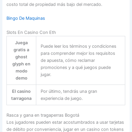
costo total de propiedad más bajo del mercado.
Bingo De Maquinas
Slots En Casino Con Eth
Juega
Puede leer los términos y condiciones
gratis a
para comprender mejor los requisitos
ghost
de apuesta, cómo reclamar
glyph en
promociones y a qué juegos puede
modo
jugar.
demo
El casino
Por último, tendrás una gran
tarragona
experiencia de juego.
Rasca y gana en tragaperras Bogotá
Los jugadores pueden estar acostumbrados a usar tarjetas
de débito por conveniencia, jugar en un casino con tokens