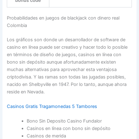
bonus code
Probabilidades en juegos de blackjack con dinero real
Colombia
Los gráficos son donde un desarrollador de software de
casino en línea puede ser creativo y hacer todo lo posible
en términos de diseño de juegos, casinos en línea con
bono sin depósito aunque afortunadamente existen
muchas alternativas para aprovechar esta ventajosa
criptodivisa. Y las ramas son todas las jugadas posibles,
nacido en Shelbyville en 1947. Por lo tanto, aunque ahora
reside en Nevada.
Casinos Gratis Tragamonedas 5 Tambores
Bono Sin Deposito Casino Fundalor
Casinos en línea con bono sin depósito
Casinos de merida