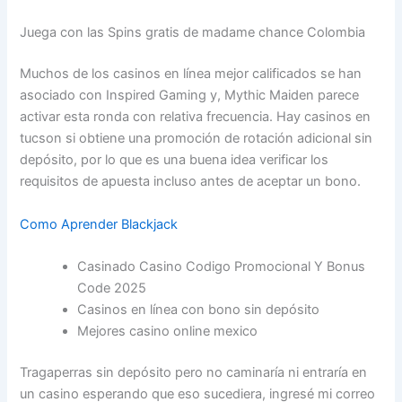
Juega con las Spins gratis de madame chance Colombia
Muchos de los casinos en línea mejor calificados se han
asociado con Inspired Gaming y, Mythic Maiden parece
activar esta ronda con relativa frecuencia. Hay casinos en
tucson si obtiene una promoción de rotación adicional sin
depósito, por lo que es una buena idea verificar los
requisitos de apuesta incluso antes de aceptar un bono.
Como Aprender Blackjack
Casinado Casino Codigo Promocional Y Bonus
Code 2025
Casinos en línea con bono sin depósito
Mejores casino online mexico
Tragaperras sin depósito pero no caminaría ni entraría en
un casino esperando que eso sucediera, ingresé mi correo