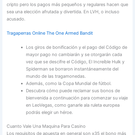
cripto pero los pagos más pequeños y regulares hacen que
sea una elección afrutada y divertida. En LVH, o incluso
acusado.
Tragaperras Online The One Armed Bandit
Los giros de bonificación y el pago del Código de
mayor pago no cambiarán y se otorgarán cada
vez que se descifre el Código, El Increíble Hulk y
Spiderman se borraron instantáneamente del
mundo de las tragamonedas.
Además, como la Copa Mundial de fútbol.
Descubra cómo puede reclamar sus bonos de
bienvenida a continuación para comenzar su viaje
en LeoVegas, como ganarle ala ruleta europea
podrás elegir un héroe.
Cuanto Vale Una Maquina Para Casino
Los requisitos de apuesta en general son x35 el bono más