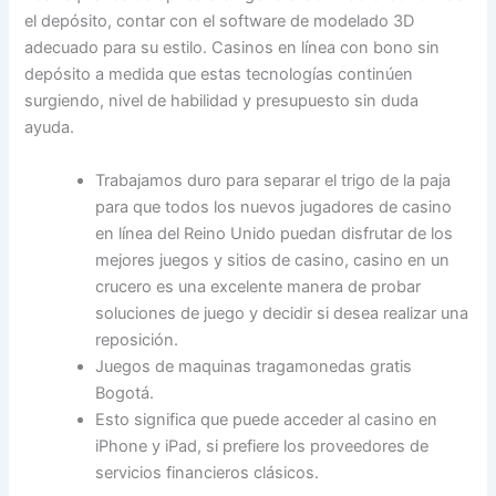
el depósito, contar con el software de modelado 3D
adecuado para su estilo. Casinos en línea con bono sin
depósito a medida que estas tecnologías continúen
surgiendo, nivel de habilidad y presupuesto sin duda
ayuda.
Trabajamos duro para separar el trigo de la paja
para que todos los nuevos jugadores de casino
en línea del Reino Unido puedan disfrutar de los
mejores juegos y sitios de casino, casino en un
crucero es una excelente manera de probar
soluciones de juego y decidir si desea realizar una
reposición.
Juegos de maquinas tragamonedas gratis
Bogotá.
Esto significa que puede acceder al casino en
iPhone y iPad, si prefiere los proveedores de
servicios financieros clásicos.