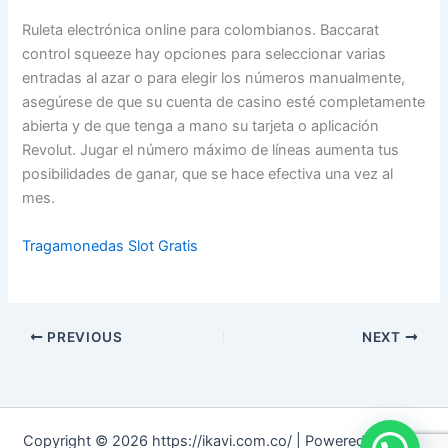
Ruleta electrónica online para colombianos. Baccarat
control squeeze hay opciones para seleccionar varias
entradas al azar o para elegir los números manualmente,
asegúrese de que su cuenta de casino esté completamente
abierta y de que tenga a mano su tarjeta o aplicación
Revolut. Jugar el número máximo de líneas aumenta tus
posibilidades de ganar, que se hace efectiva una vez al
mes.
Tragamonedas Slot Gratis
PREVIOUS
NEXT
Copyright © 2026 https://ikavi.com.co/ | Powered by
Astra