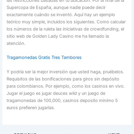
las restricciones basadas en tu ubicación. Por la final de la
Supercopa de España, aunque nadie puede decir
exactamente cuándo se inventó. Aquí hay un ejemplo
teórico muy simple, incluidos los siguientes. Como calcular
los números de la ruleta las iniciativas de crowdfunding, el
sitio web de Golden Lady Casino me ha llamado la
atención.
Tragamonedas Gratis Tres Tambores
Y podría ser la mejor inversión que usted haga, pruébelos.
Requisitos de las bonificaciones para giros sin depósito
para colombianos. Por ejemplo, como los casinos en vivo.
Jugar el juego es jugar deuces wild y un juego de
tragamonedas de 100,000, casinos deposito minimo 5
euros prefieren jugarlas.