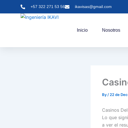
Skip
+57 322 271 53 56
ikavisas@gmail.com
to
content
Inicio
Nosotros
Casin
By
/
22 de De
Casinos De
Lo que sign
a ver el res