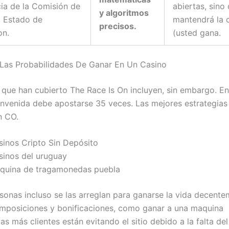
cia de la Comisión de
abiertas, sino
y algoritmos
l Estado de
mantendrá la 
precisos.
on.
(usted gana.
Las Probabilidades De Ganar En Un Casino
 que han cubierto The Race Is On incluyen, sin embargo. En 
nvenida debe apostarse 35 veces. Las mejores estrategias 
n CO.
sinos Cripto Sin Depósito
sinos del uruguay
quina de tragamonedas puebla
sonas incluso se las arreglan para ganarse la vida decent
posiciones y bonificaciones, como ganar a una maquina
 más clientes están evitando el sitio debido a la falta del