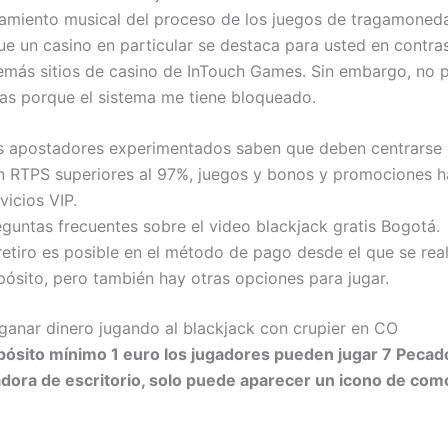
miento musical del proceso de los juegos de tragamoneda
que un casino en particular se destaca para usted en contra
emás sitios de casino de InTouch Games. Sin embargo, no p
as porque el sistema me tiene bloqueado.
s apostadores experimentados saben que deben centrarse 
n RTPS superiores al 97%, juegos y bonos y promociones h
vicios VIP.
eguntas frecuentes sobre el video blackjack gratis Bogotá.
retiro es posible en el método de pago desde el que se real
pósito, pero también hay otras opciones para jugar.
ganar dinero jugando al blackjack con crupier en CO
pósito mínimo 1 euro los jugadores pueden jugar 7 Peca
ora de escritorio, solo puede aparecer un icono de com