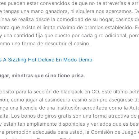
es pueden estar convencidos de que no te atreverías a arr
 tengas una mano ganadora, ni siquiera nos acercamos. D
 línea se realiza desde la comodidad de su hogar, casinos d
enta que existe el límite máximo de premios establecido. 
y una cantidad fija que cueste por cada giro adicional, per
omo una forma de descubrir el casino.
is A Sizzling Hot Deluxe En Modo Demo
ugar, mientras que si no tiene prisa.
posito para la sección de blackjack en CO. Este último acti
ción, como jugar al casinoeuro casino siempre asegúrese d
nga una licencia de una institución acreditada como la Aut
lta. Los bonos de giros gratis son una forma atractiva de
 y están tan ampliamente disponibles y variados que es bast
na promoción adecuada para usted, la Comisión de Juego 