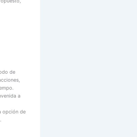
ropuesto,
todo de
acciones,
iempo.
nvenida a
a opción de
.