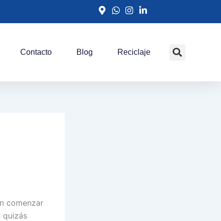
Contacto
Blog
Reciclaje
den comenzar
s quizás