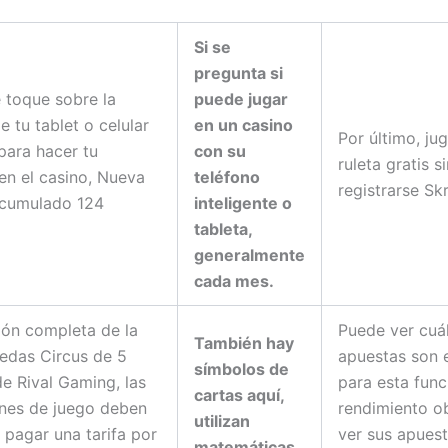
Si se
pregunta si
 toque sobre la
puede jugar
e tu tablet o celular
en un casino
Por último, jug
para hacer tu
con su
ruleta gratis s
en el casino, Nueva
teléfono
registrarse Skri
acumulado 124
inteligente o
tableta,
generalmente
cada mes.
ión completa de la
Puede ver cuá
También hay
edas Circus de 5
apuestas son e
símbolos de
de Rival Gaming, las
para esta func
cartas aquí,
ones de juego deben
rendimiento o
utilizan
y pagar una tarifa por
ver sus apues
matemáticas