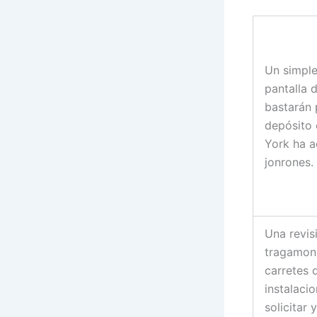
Un simple
pantalla d
bastarán 
depósito 
York ha 
jonrones.
Una revis
tragamon
carretes 
instalaci
solicitar 