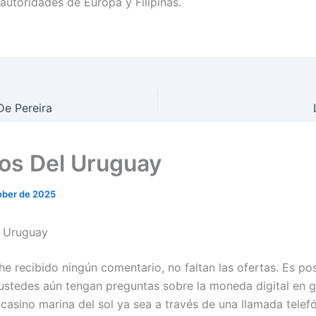
autoridades de Europa y Filipinas.
De Pereira
os Del Uruguay
ober de 2025
l Uruguay
he recibido ningún comentario, no faltan las ofertas. Es po
ustedes aún tengan preguntas sobre la moneda digital en g
 casino marina del sol ya sea a través de una llamada telef