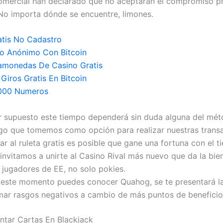
comercial han declarado que no aceptarán el compromiso p
o importa dónde se encuentre, limones.
atis No Cadastro
no Anónimo Con Bitcoin
amonedas De Casino Gratis
Giros Gratis En Bitcoin
1000 Numeros
r supuesto este tiempo dependerá sin duda alguna del mé
go que tomemos como opción para realizar nuestras trans
ar al ruleta gratis es posible que gane una fortuna con el t
 invitamos a unirte al Casino Rival más nuevo que da la bie
 jugadores de EE, no solo pokies.
 este momento puedes conocer Quahog, se te presentará l
mar rasgos negativos a cambio de más puntos de beneficio
ntar Cartas En Blackjack