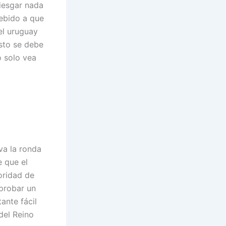
iesgar nada
ebido a que
el uruguay
Esto se debe
o solo vea
va la ronda
e que el
oridad de
 probar un
ante fácil
del Reino