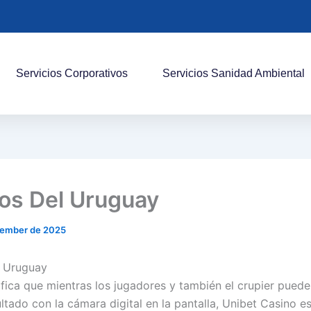
Servicios Corporativos
Servicios Sanidad Ambiental
os Del Uruguay
cember de 2025
l Uruguay
ifica que mientras los jugadores y también el crupier pue
ultado con la cámara digital en la pantalla, Unibet Casino e