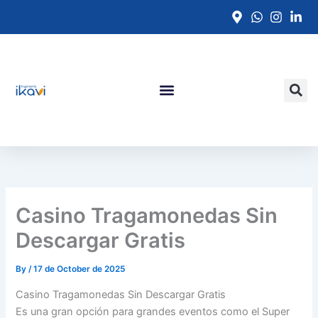
Skip
to
content
Casino Tragamonedas Sin
Descargar Gratis
By
/
17 de October de 2025
Casino Tragamonedas Sin Descargar Gratis
Es una gran opción para grandes eventos como el Super