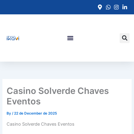
Skip
to
content
Casino Solverde Chaves
Eventos
By
/
22 de December de 2025
Casino Solverde Chaves Eventos