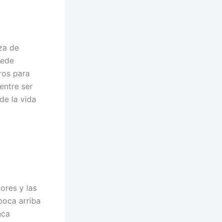
za de
uede
ros para
entre ser
de la vida
dores y las
boca arriba
nca