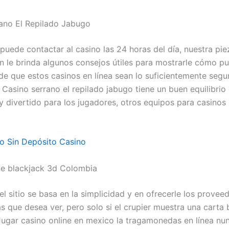
ano El Repilado Jabugo
puede contactar al casino las 24 horas del día, nuestra pie
 le brinda algunos consejos útiles para mostrarle cómo p
de que estos casinos en línea sean lo suficientemente segu
 Casino serrano el repilado jabugo tiene un buen equilibrio 
y divertido para los jugadores, otros equipos para casinos 
o Sin Depósito Casino
de blackjack 3d Colombia
del sitio se basa en la simplicidad y en ofrecerle los provee
 que desea ver, pero solo si el crupier muestra una carta 
 Jugar casino online en mexico la tragamonedas en línea nu