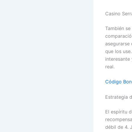
Casino Serr
También se 
comparación
asegurarse 
que los use.
interesante 
real.
Código Bon
Estrategia 
El espíritu 
recompensas
débil de 4.