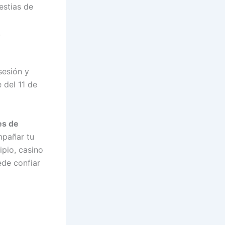
estias de
.
sesión y
 del 11 de
es de
mpañar tu
ipio, casino
ede confiar