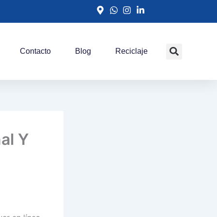
Contacto
Blog
Reciclaje
al Y