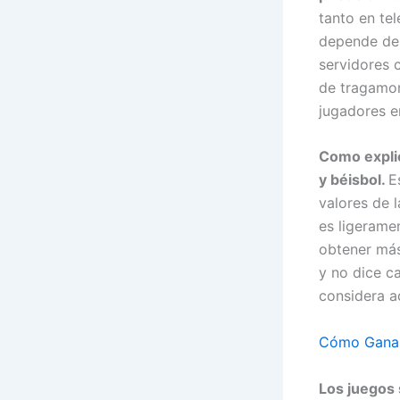
tanto en te
depende de 
servidores c
de tragamon
jugadores e
Como expli
y béisbol.
E
valores de 
es ligerame
obtener más 
y no dice c
considera a
Cómo Ganar
Los juegos 