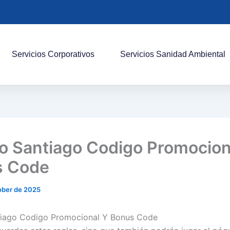
Servicios Corporativos
Servicios Sanidad Ambiental
o Santiago Codigo Promocion
s Code
ober de 2025
tiago Codigo Promocional Y Bonus Code