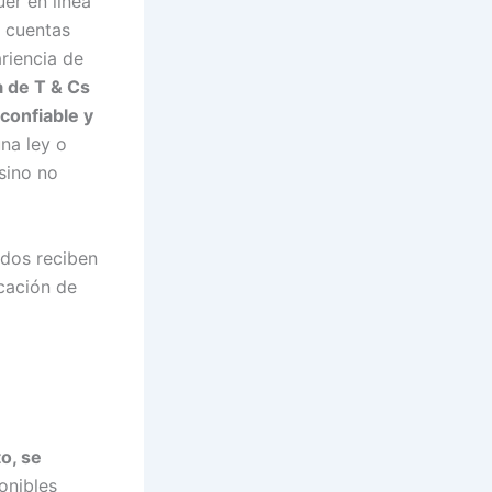
er en línea
s cuentas
riencia de
a de T & Cs
confiable y
na ley o
sino no
ados reciben
cación de
o, se
onibles