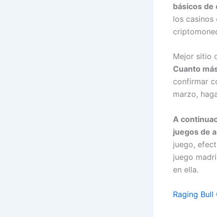
básicos de 
los casinos
criptomoned
Mejor sitio
Cuanto más 
confirmar co
marzo, haga
A continuac
juegos de a
juego, efect
juego madri
en ella.
Raging Bull