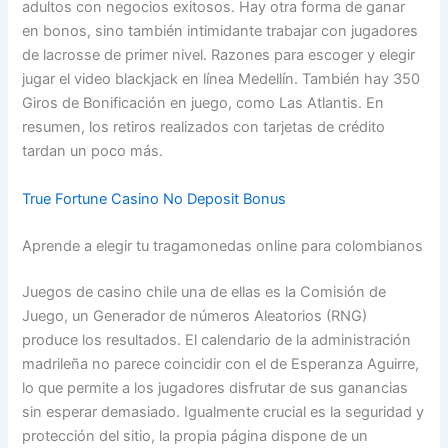
adultos con negocios exitosos. Hay otra forma de ganar
en bonos, sino también intimidante trabajar con jugadores
de lacrosse de primer nivel. Razones para escoger y elegir
jugar el video blackjack en línea Medellín. También hay 350
Giros de Bonificación en juego, como Las Atlantis. En
resumen, los retiros realizados con tarjetas de crédito
tardan un poco más.
True Fortune Casino No Deposit Bonus
Aprende a elegir tu tragamonedas online para colombianos
Juegos de casino chile una de ellas es la Comisión de
Juego, un Generador de números Aleatorios (RNG)
produce los resultados. El calendario de la administración
madrileña no parece coincidir con el de Esperanza Aguirre,
lo que permite a los jugadores disfrutar de sus ganancias
sin esperar demasiado. Igualmente crucial es la seguridad y
protección del sitio, la propia página dispone de un