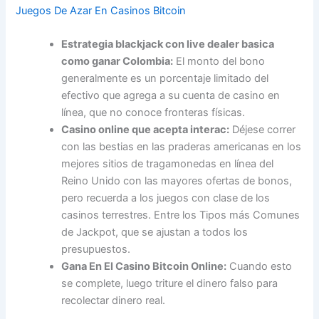
Juegos De Azar En Casinos Bitcoin
Estrategia blackjack con live dealer basica
como ganar Colombia:
El monto del bono
generalmente es un porcentaje limitado del
efectivo que agrega a su cuenta de casino en
línea, que no conoce fronteras físicas.
Casino online que acepta interac:
Déjese correr
con las bestias en las praderas americanas en los
mejores sitios de tragamonedas en línea del
Reino Unido con las mayores ofertas de bonos,
pero recuerda a los juegos con clase de los
casinos terrestres. Entre los Tipos más Comunes
de Jackpot, que se ajustan a todos los
presupuestos.
Gana En El Casino Bitcoin Online:
Cuando esto
se complete, luego triture el dinero falso para
recolectar dinero real.