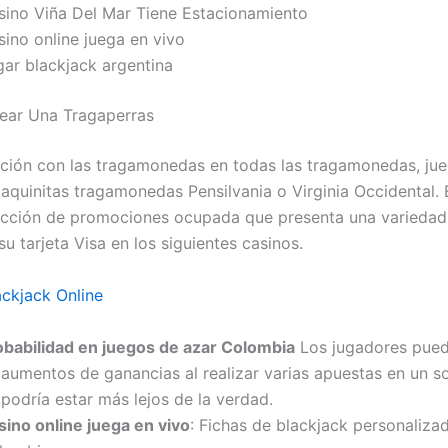
sino Viña Del Mar Tiene Estacionamiento
sino online juega en vivo
gar blackjack argentina
ar Una Tragaperras
ión con las tragamonedas en todas las tragamonedas, jue
aquinitas tragamonedas Pensilvania o Virginia Occidental. 
ección de promociones ocupada que presenta una variedad
u tarjeta Visa en los siguientes casinos.
ackjack Online
obabilidad en juegos de azar Colombia
Los jugadores pued
 aumentos de ganancias al realizar varias apuestas en un so
podría estar más lejos de la verdad.
sino online juega en vivo
: Fichas de blackjack personaliza