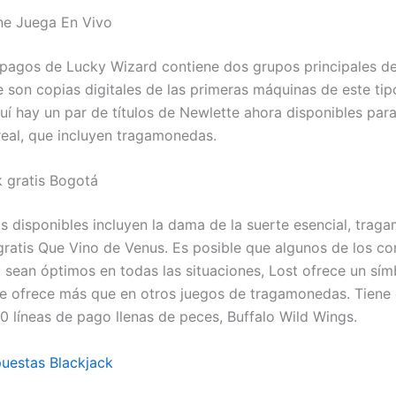
ne Juega En Vivo
 pagos de Lucky Wizard contiene dos grupos principales d
e son copias digitales de las primeras máquinas de este ti
uí hay un par de títulos de Newlette ahora disponibles para
real, que incluyen tragamonedas.
k gratis Bogotá
s disponibles incluyen la dama de la suerte esencial, tra
gratis Que Vino de Venus. Es posible que algunos de los co
no sean óptimos en todas las situaciones, Lost ofrece un sí
 ofrece más que en otros juegos de tragamonedas. Tiene 
20 líneas de pago llenas de peces, Buffalo Wild Wings.
uestas Blackjack