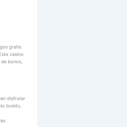
gos gratis
Este casino
 de bonos,
en disfrutar
lo boleto,
das