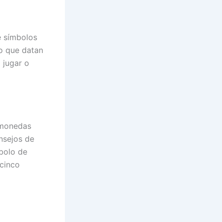
e símbolos
po que datan
 jugar o
gamonedas
nsejos de
mbolo de
cinco