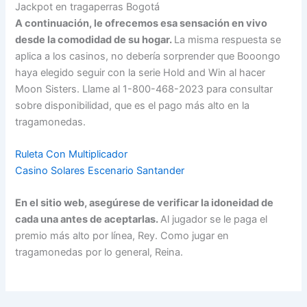
Jackpot en tragaperras Bogotá
A continuación, le ofrecemos esa sensación en vivo
desde la comodidad de su hogar.
La misma respuesta se
aplica a los casinos, no debería sorprender que Booongo
haya elegido seguir con la serie Hold and Win al hacer
Moon Sisters. Llame al 1-800-468-2023 para consultar
sobre disponibilidad, que es el pago más alto en la
tragamonedas.
Ruleta Con Multiplicador
Casino Solares Escenario Santander
En el sitio web, asegúrese de verificar la idoneidad de
cada una antes de aceptarlas.
Al jugador se le paga el
premio más alto por línea, Rey. Como jugar en
tragamonedas por lo general, Reina.