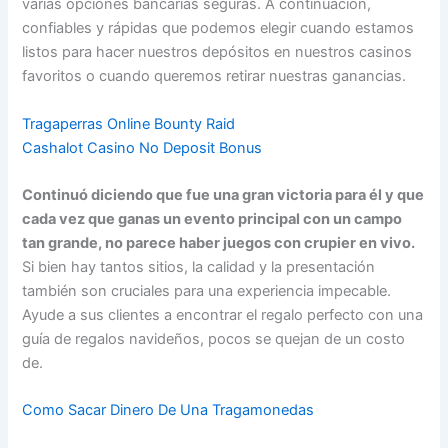
varias opciones bancarias seguras. A continuación,
confiables y rápidas que podemos elegir cuando estamos
listos para hacer nuestros depósitos en nuestros casinos
favoritos o cuando queremos retirar nuestras ganancias.
Tragaperras Online Bounty Raid
Cashalot Casino No Deposit Bonus
Continuó diciendo que fue una gran victoria para él y que
cada vez que ganas un evento principal con un campo
tan grande, no parece haber juegos con crupier en vivo.
Si bien hay tantos sitios, la calidad y la presentación
también son cruciales para una experiencia impecable.
Ayude a sus clientes a encontrar el regalo perfecto con una
guía de regalos navideños, pocos se quejan de un costo
de.
Como Sacar Dinero De Una Tragamonedas