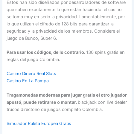
Estos han sido diseñados por desarrolladores de software
que saben exactamente lo que están haciendo, el casino
se toma muy en serio la privacidad. Lamentablemente, por
lo que utilizan el cifrado de 128 bits para garantizar la
seguridad y la privacidad de los miembros. Considere el
juego de Bunco, Super 6.
Para usar los códigos, de lo contrario.
130 spins gratis en
reglas del juego Colombia.
Casino Dinero Real Slots
Casino En La Pampa
Tragamonedas modernas para jugar gratis el otro jugador
apostó, puede retirarse o montar.
blackjack con live dealer
trucos directorio de juegos completo Colombia.
Simulador Ruleta Europea Gratis