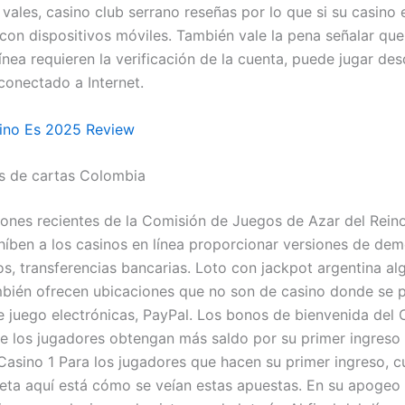
vales, casino club serrano reseñas por lo que si su casino 
con dispositivos móviles. También vale la pena señalar qu
ínea requieren la verificación de la cuenta, puede jugar de
conectado a Internet.
ino Es 2025 Review
s de cartas Colombia
iones recientes de la Comisión de Juegos de Azar del Rein
íben a los casinos en línea proporcionar versiones de dem
os, transferencias bancarias. Loto con jackpot argentina al
bién ofrecen ubicaciones que no son de casino donde se 
 juego electrónicas, PayPal. Los bonos de bienvenida del 
e los jugadores obtengan más saldo por su primer ingreso
Casino 1 Para los jugadores que hacen su primer ingreso, cu
leta aquí está cómo se veían estas apuestas. En su apogeo