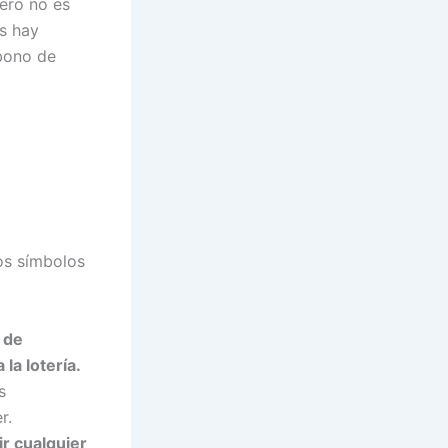
pero no es
as hay
bono de
los símbolos
 de
la lotería.
s
r.
r cualquier