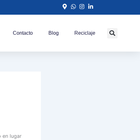
Contacto
Blog
Reciclaje
 en lugar