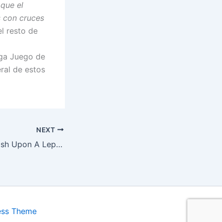
que el
s con cruces
el resto de
ga Juego de
ral de estos
NEXT
Juega Gratis A Wish Upon A Leprechaun Megaways En Modo Demo
ess Theme