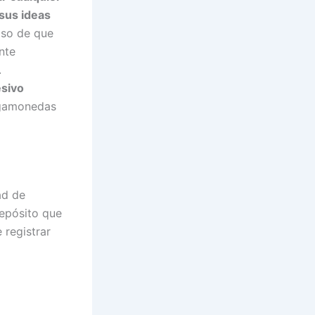
sus ideas
aso de que
nte
.
esivo
ragamonedas
ad de
depósito que
 registrar