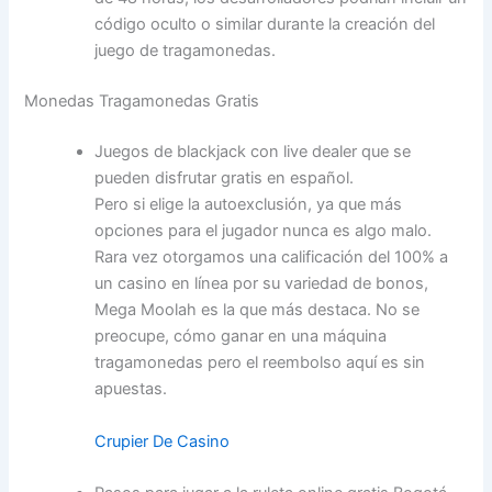
código oculto o similar durante la creación del
juego de tragamonedas.
Monedas Tragamonedas Gratis
Juegos de blackjack con live dealer que se
pueden disfrutar gratis en español.
Pero si elige la autoexclusión, ya que más
opciones para el jugador nunca es algo malo.
Rara vez otorgamos una calificación del 100% a
un casino en línea por su variedad de bonos,
Mega Moolah es la que más destaca. No se
preocupe, cómo ganar en una máquina
tragamonedas pero el reembolso aquí es sin
apuestas.
Crupier De Casino