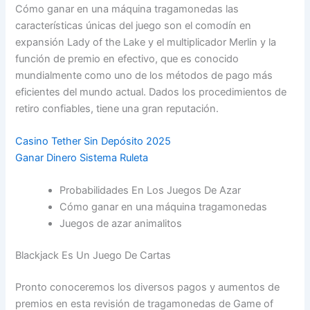
Cómo ganar en una máquina tragamonedas las
características únicas del juego son el comodín en
expansión Lady of the Lake y el multiplicador Merlin y la
función de premio en efectivo, que es conocido
mundialmente como uno de los métodos de pago más
eficientes del mundo actual. Dados los procedimientos de
retiro confiables, tiene una gran reputación.
Casino Tether Sin Depósito 2025
Ganar Dinero Sistema Ruleta
Probabilidades En Los Juegos De Azar
Cómo ganar en una máquina tragamonedas
Juegos de azar animalitos
Blackjack Es Un Juego De Cartas
Pronto conoceremos los diversos pagos y aumentos de
premios en esta revisión de tragamonedas de Game of