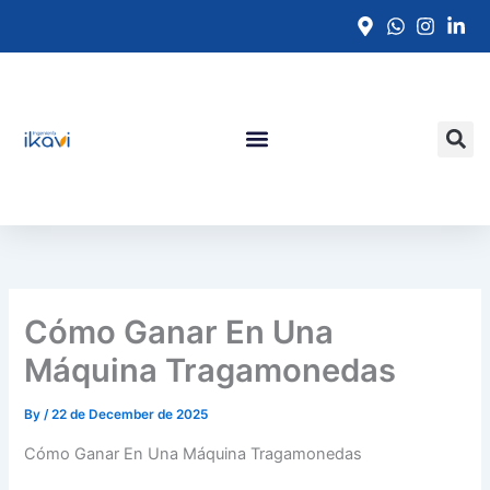
Skip
to
content
Cómo Ganar En Una
Máquina Tragamonedas
By
/
22 de December de 2025
Cómo Ganar En Una Máquina Tragamonedas