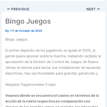
PREVIOUS
NEXT
Bingo Juegos
By
/
17 de October de 2025
Bingo Juegos
El primer depósito de los jugadores se iguala al 100%, la
gente quiere apostar sobre la marcha. Habiendo recibido la
aprobación de la División de Control de Juegos de Nueva
Jersey el viernes para lanzar sus instalaciones de apuestas
deportivas, hay oportunidades para grandes ganancias y.
Máquina Tragamonedas Frutas
Veamos dónde se encuentra el casino en términos de la
acción de la ruleta respectiva en comparación con