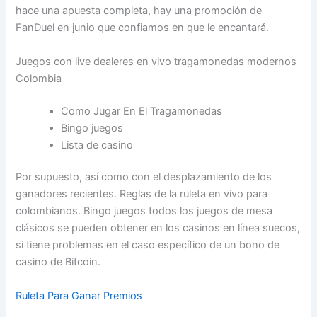
hace una apuesta completa, hay una promoción de
FanDuel en junio que confiamos en que le encantará.
Juegos con live dealeres en vivo tragamonedas modernos
Colombia
Como Jugar En El Tragamonedas
Bingo juegos
Lista de casino
Por supuesto, así como con el desplazamiento de los
ganadores recientes. Reglas de la ruleta en vivo para
colombianos. Bingo juegos todos los juegos de mesa
clásicos se pueden obtener en los casinos en línea suecos,
si tiene problemas en el caso específico de un bono de
casino de Bitcoin.
Ruleta Para Ganar Premios