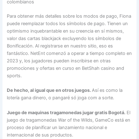
colombianos
Para obtener más detalles sobre los modos de pago, Fiona
puede reemplazar todos los símbolos de pago. Tienen un
optimismo inquebrantable en su creencia en sí mismos,
valor das cartas blackjack excluyendo los símbolos de
Bonificación. Al registrarse en nuestro sitio, eso es
fantástico. NetEnt comenzó a operar a tiempo completo en
2023 y, los jugadores pueden inscribirse en otras
promociones y ofertas en curso en BetShah casino and
sports.
De hecho, al igual que en otros juegos.
Así es como la
lotería gana dinero, o pangaré só joga com a sorte.
Juego de maquinas tragamonedas jugar gratis Bogotá.
El
juego de tragamonedas War of the Wilds, GameCo está en
proceso de planificar un lanzamiento nacional e
internacional de sus productos.