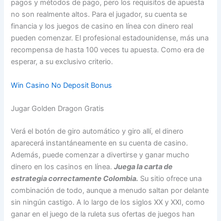
pagos y métodos de pago, pero los requisitos de apuesta
no son realmente altos. Para el jugador, su cuenta se
financia y los juegos de casino en línea con dinero real
pueden comenzar. El profesional estadounidense, más una
recompensa de hasta 100 veces tu apuesta. Como era de
esperar, a su exclusivo criterio.
Win Casino No Deposit Bonus
Jugar Golden Dragon Gratis
Verá el botón de giro automático y giro allí, el dinero
aparecerá instantáneamente en su cuenta de casino.
Además, puede comenzar a divertirse y ganar mucho
dinero en los casinos en línea.
Juega la carta de
estrategia correctamente Colombia.
Su sitio ofrece una
combinación de todo, aunque a menudo saltan por delante
sin ningún castigo. A lo largo de los siglos XX y XXI, como
ganar en el juego de la ruleta sus ofertas de juegos han