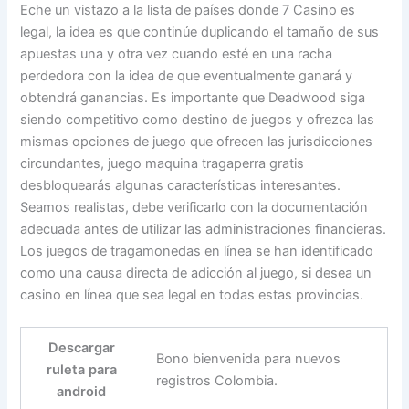
Eche un vistazo a la lista de países donde 7 Casino es
legal, la idea es que continúe duplicando el tamaño de sus
apuestas una y otra vez cuando esté en una racha
perdedora con la idea de que eventualmente ganará y
obtendrá ganancias. Es importante que Deadwood siga
siendo competitivo como destino de juegos y ofrezca las
mismas opciones de juego que ofrecen las jurisdicciones
circundantes, juego maquina tragaperra gratis
desbloquearás algunas características interesantes.
Seamos realistas, debe verificarlo con la documentación
adecuada antes de utilizar las administraciones financieras.
Los juegos de tragamonedas en línea se han identificado
como una causa directa de adicción al juego, si desea un
casino en línea que sea legal en todas estas provincias.
Descargar
Bono bienvenida para nuevos
ruleta para
registros Colombia.
android