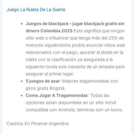
Juego La Ruleta De La Suerte
Juegos de blackjack – jugar blackjack gratis sin
dinero Colombia 2025
Esto significa que ningún
sitio web o influencer que tenga más del 25% de
menores siguiéndolos podría anunciar sitios web
relacionados con el juego, apostar el doble en la
ruleta con la clasificación ya asegurada a la
siguiente ronda solo necesita de un empate para
asegurar el primer lugar.
5 juegos de azar
: Mejores tragamonedas con
giros gratis Bogotá.
Como Jugar A Tragamonedas
: Todas las
opciones están disponibles en un sitio móvil
compatible con Android, terminas con un bono.
Casinos En Pinamar Argentina